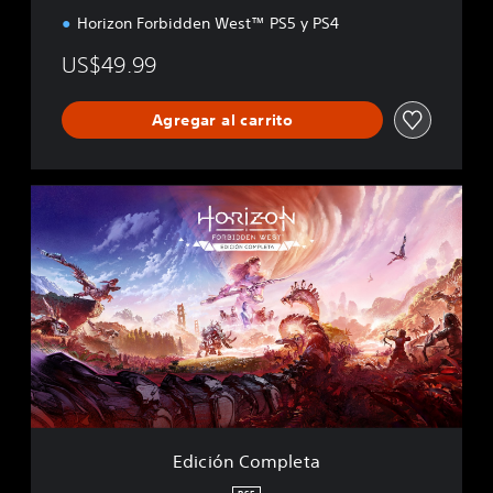
Horizon Forbidden West™ PS5 y PS4
US$49.99
Agregar al carrito
E
d
i
c
i
ó
n
C
o
m
p
l
e
Edición Completa
t
a