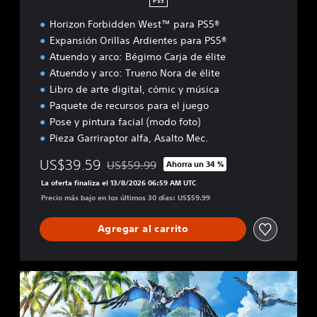
PS5
Horizon Forbidden West™ para PS5®
Expansión Orillas Ardientes para PS5®
Atuendo y arco: Bégimo Carja de élite
Atuendo y arco: Trueno Nora de élite
Libro de arte digital, cómic y música
Paquete de recursos para el juego
Pose y pintura facial (modo foto)
Pieza Garriraptor alfa, Asalto Mec.
US$39.59
US$59.99
Ahorra un 34 %
Rebajado del precio original de US$59.99
La oferta finaliza el 13/8/2026 06:59 AM UTC
Precio más bajo en los últimos 30 días: US$59.99
Agregar al carrito
E
d
i