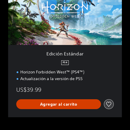
c
i
ó
n
E
s
t
á
n
d
Edición Estándar
a
r
PS4
Horizon Forbidden West™ (PS4™)
Actualización a la versión de PS5
US$39.99
Agregar al carrito