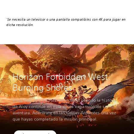
Se necesita un televisor o una pantalla compatibles con 4K para jugar en
*
dicha resolución.
Horizon Forbidden West:
Burning Shores
Viaja más allá de Forbidden West cuando la historia
de Aloy continúe en esta épica expansión de su
aventura. Adéntrate en las Orillas Ardientes una vez
que hayas completado la misión principal.