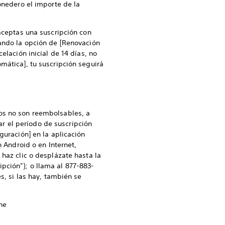
onedero el importe de la
 aceptas una suscripción con
vando la opción de [Renovación
elación inicial de 14 días, no
mática], tu suscripción seguirá
dos no son reembolsables, a
zar el período de suscripción
guración] en la aplicación
n Android o en Internet,
 haz clic o desplázate hasta la
pción”); o llama al 877-883-
s, si las hay, también se
ne