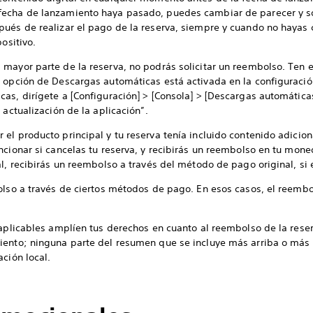
echa de lanzamiento haya pasado, puedes cambiar de parecer y sol
pués de realizar el pago de la reserva, siempre y cuando no haya
ositivo.
 mayor parte de la reserva, no podrás solicitar un reembolso. Ten 
 opción de Descargas automáticas está activada en la configuración
as, dirígete a [Configuración] > [Consola] > [Descargas automáticas]
 actualización de la aplicación”.
el producto principal y tu reserva tenía incluido contenido adicion
ncionar si cancelas tu reserva, y recibirás un reembolso en tu mone
l, recibirás un reembolso a través del método de pago original, si 
bolso a través de ciertos métodos de pago. En esos casos, el reemb
 aplicables amplíen tus derechos en cuanto al reembolso de la rese
iento; ninguna parte del resumen que se incluye más arriba o más
ción local.