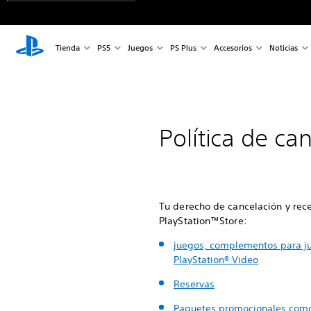
Tienda
PS5
Juegos
PS Plus
Accesorios
Noticias
Política de ca
Tu derecho de cancelación y re
PlayStation™Store:
juegos, complementos para ju
PlayStation® Video
Reservas
Paquetes promocionales como