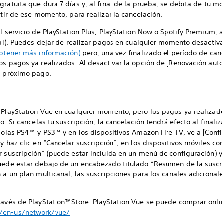
gratuita que dura 7 días y, al final de la prueba, se debita de tu m
rtir de ese momento, para realizar la cancelación.
al servicio de PlayStation Plus, PlayStation Now o Spotify Premium,
nual). Puedes dejar de realizar pagos en cualquier momento desacti
obtener más información)
pero, una vez finalizado el período de canc
os pagos ya realizados. Al desactivar la opción de [Renovación auto
tu próximo pago.
a PlayStation Vue en cualquier momento, pero los pagos ya realiza
o. Si cancelas tu suscripción, la cancelación tendrá efecto al finali
nsolas PS4™ y PS3™ y en los dispositivos Amazon Fire TV, ve a [Confi
y haz clic en “Cancelar suscripción”; en los dispositivos móviles co
r suscripción” (puede estar incluida en un menú de configuración) y
uede estar debajo de un encabezado titulado “Resumen de la suscri
 a un plan multicanal, las suscripciones para los canales adicionale
través de PlayStation™Store. PlayStation Vue se puede comprar onli
m/en-us/network/vue/