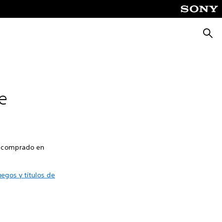
Busca
e
s comprado en
gos y títulos de