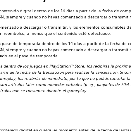
ntenido digital dentro de los 14 días a partir de la fecha de comp
N, siempre y cuando no hayas comenzado a descargar o transmitir 
comenzado a descargar o transmitir, y los elementos consumibles d
 un reembolso, a menos que el contenido esté defectuoso.
 pase de temporada dentro de los 14 días a partir de la fecha de 
, siempre y cuando no hayas comenzado a descargar o transmitir el
uido en el pase de temporada.
dentro de los juegos en PlayStation™Store, los recibirás la próxima 
rtir de la fecha de la transacción para realizar la cancelación. Si 
ameplay, los recibirás de inmediato, por lo que no podrás cancelar 
son artículos tales como monedas virtuales (p. ej., paquetes de FIFA
rtículos que se consumen durante el gameplay.
contenido digital en cualquier momento antes de la fecha de lanza