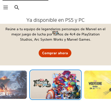
Buscar
The Blood of Dawnwalker
Fable
Kena: Scars of Kosmora
Silent Hill: Townfall
Tomb Raider: Legacy of Atlantis
4:LOOP™
Call of Duty®: Modern Warfare 4
EA SPORTS FC™ 27
God of War Laufey
Grand Theft Auto VI
Horizon Hunters Gathering
Marvel's Wolverine
Ya disponible en PS5 y PC
Reúne a tu equipo de legendarios personajes de Marvel en el
mejor juego de lucha por turnos de 4c4 de PlayStation
Studios, Arc System Works y Marvel Games.
Comprar ahora