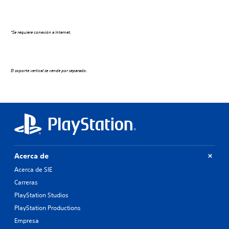
PlayStation
PlayStation
Plus
Plus
de
de
agosto.
agosto.
*Se requiere conexión a Internet.
El soporte vertical se vende por separado.
Acerca de
Acerca de SIE
Carreras
PlayStation Studios
PlayStation Productions
Empresa