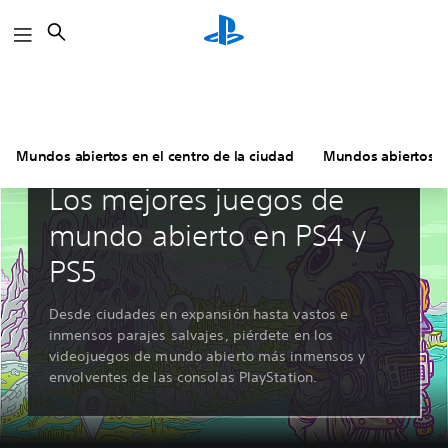
Buscar
Mundos abiertos en el centro de la ciudad
Mundos abiertos hi
Guías y editoriales
Los mejores juegos de
mundo abierto en PS4 y
PS5
Desde ciudades en expansión hasta vastos e
inmensos parajes salvajes, piérdete en los
videojuegos de mundo abierto más inmensos y
envolventes de las consolas PlayStation.