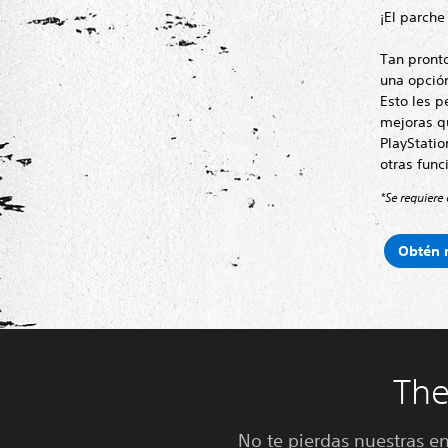
¡El parche
Tan pronto
una opción
Esto les p
mejoras qu
PlayStatio
otras func
*Se requiere 
Obtén 
The
No te pierdas nuestras en