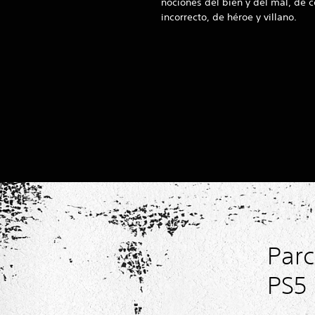
nociones del bien y del mal, de c
incorrecto, de héroe y villano.
Parc
PS5