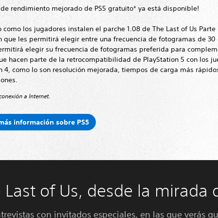
 de rendimiento mejorado de PS5 gratuito* ya está disponible!
 como los jugadores instalen el parche 1.08 de The Last of Us Parte I
 que les permitirá elegir entre una frecuencia de fotogramas de 30 
ermitirá elegir su frecuencia de fotogramas preferida para complem
e hacen parte de la retrocompatibilidad de PlayStation 5 con los j
n 4, como lo son resolución mejorada, tiempos de carga más rápidos
iones.
conexión a Internet.
más información sobre PS5
 Last of Us, desde la mirada d
trevistas con invitados especiales, en las que verás qu