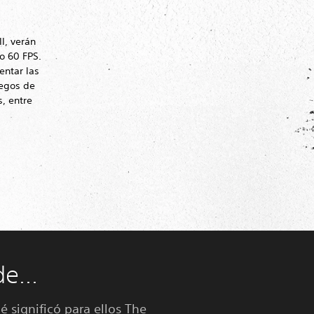
I, verán
o 60 FPS.
entar las
uegos de
, entre
e...
é significó para ellos The