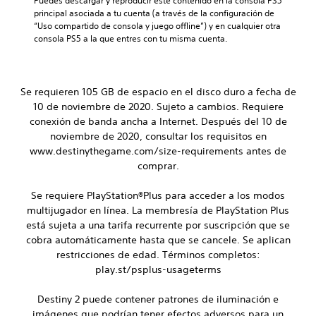
Puedes descargar y reproducir este contenido en la consola PS5 
c
i
o
principal asociada a tu cuenta (a través de la configuración de 
a
n
.
“Uso compartido de consola y juego offline”) y en cualquier otra 
m
c
consola PS5 a la que entres con tu misma cuenta.
b
i
i
p
S
a
a
e
r
l
n
Se requieren 105 GB de espacio en el disco duro a fecha de
l
e
s
o
s
10 de noviembre de 2020. Sujeto a cambios. Requiere
i
s
.
conexión de banda ancha a Internet. Después del 10 de
b
c
noviembre de 2020, consultar los requisitos en
i
o
www.destinythegame.com/size-requirements antes de
S
l
l
comprar.
u
i
o
b
r
d
t
e
Se requiere PlayStation®Plus para acceder a los modos
a
s
í
multijugador en línea. La membresía de PlayStation Plus
d
i
t
está sujeta a una tarifa recurrente por suscripción que se
d
m
u
e
cobra automáticamente hasta que se cancele. Se aplican
p
l
j
restricciones de edad. Términos completos:
o
o
o
play.st/psplus-usageterms
r
s
y
t
n
s
a
Destiny 2 puede contener patrones de iluminación e
í
n
t
imágenes que podrían tener efectos adversos para un