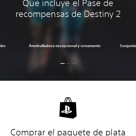
Qué incluye el Pase de
recompensas de Destiny 2
ales
Ametralladora excepcional y ornamento
Conjunto
Comprar el paquete de plata