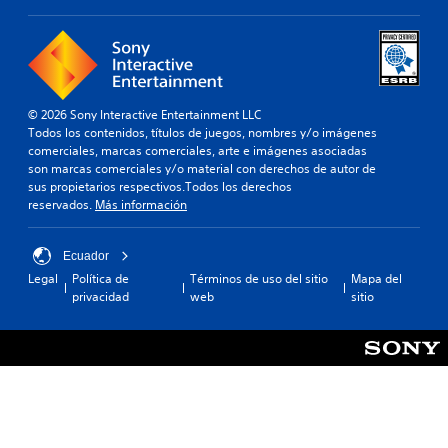
e
t
n
a
s
s
i
u
b
l
i
e
l
© 2026 Sony Interactive Entertainment LLC
c
i
Todos los contenidos, títulos de juegos, nombres y/o imágenes
t
d
comerciales, marcas comerciales, arte e imágenes asociadas
u
a
son marcas comerciales y/o material con derechos de autor de
r
d
sus propietarios respectivos.Todos los derechos
a
d
reservados.
Más información
.
e
l
Ecuador
o
s
Legal
Política de
Términos de uso del sitio
Mapa del
j
privacidad
web
sitio
o
y
s
t
i
c
k
s