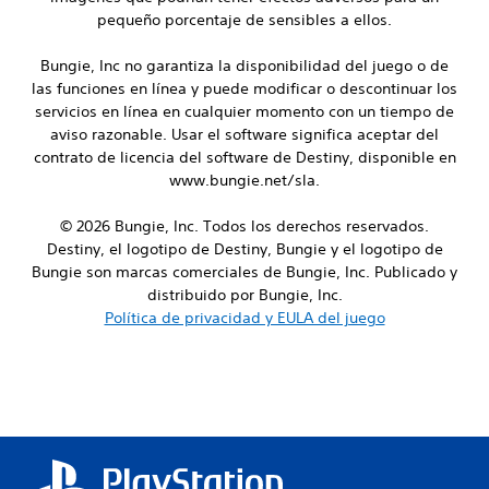
t
t
i
pequeño porcentaje de sensibles a ellos.
e
i
c
s
d
k
Bungie, Inc no garantiza la disponibilidad del juego o de
p
o
a
a
las funciones en línea y puede modificar o descontinuar los
s
j
r
servicios en línea en cualquier momento con un tiempo de
u
L
a
aviso razonable. Usar el software significa aceptar del
o
s
q
contrato de licencia del software de Destiny, disponible en
s
t
u
www.bungie.net/sla.
s
e
a
u
s
b
b
e
© 2026 Bungie, Inc. Todos los derechos reservados.
l
t
a
Destiny, el logotipo de Destiny, Bungie y el logotipo de
e
í
m
Bungie son marcas comerciales de Bungie, Inc. Publicado y
(
t
á
distribuido por Bungie, Inc.
b
u
s
Política de privacidad y EULA del juego
á
l
f
o
s
á
s
i
c
s
i
c
e
l
a
p
d
)
r
i
S
e
f
e
s
e