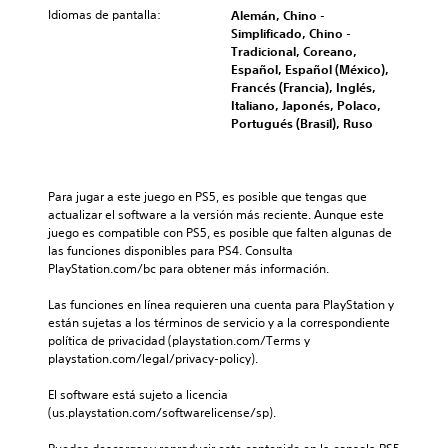
d
a
a
a
e
Idiomas de pantalla:
Alemán, Chino -
i
r
h
m
n
Simplificado, Chino -
o
a
i
e
c
Tradicional, Coreano,
i
j
s
n
u
Español, Español (México),
n
u
t
t
a
Francés (Francia), Inglés,
d
g
o
e
l
Italiano, Japonés, Polaco,
i
a
r
l
q
Portugués (Brasil), Ruso
v
r
i
o
u
i
,
a
s
i
d
t
y
c
e
u
a
l
o
r
Para jugar a este juego en PS5, es posible que tengas que 
a
m
o
n
m
actualizar el software a la versión más reciente. Aunque este 
l
b
s
t
o
juego es compatible con PS5, es posible que falten algunas de 
e
i
p
r
m
las funciones disponibles para PS4. Consulta 
s
é
e
o
e
PlayStation.com/bc para obtener más información.
.
n
r
l
n
e
s
e
t
Las funciones en línea requieren una cuenta para PlayStation y 
s
o
s
o
están sujetas a los términos de servicio y a la correspondiente 
p
n
d
.
política de privacidad (playstation.com/Terms y 
o
a
e
playstation.com/legal/privacy-policy).
s
j
l
i
e
j
El software está sujeto a licencia 
b
s
u
(us.playstation.com/softwarelicense/sp).
l
p
e
e
r
g