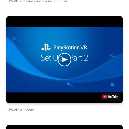
PS VR: αποσυσκευασία και ρύθμιση
PS VR: σύνδεση