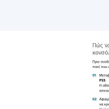
Πώς ν
κονσό
Πριν συνδ
πανί που 
Μεταβ
PS5
.
Η οθό
απενε
Αφαιρ
να κρ