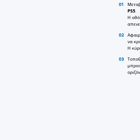
Μεταβ
PS5
.
Η οθό
απενε
Αφαιρ
να κρ
Η κύρ
Τοποθ
μπροσ
οριζό