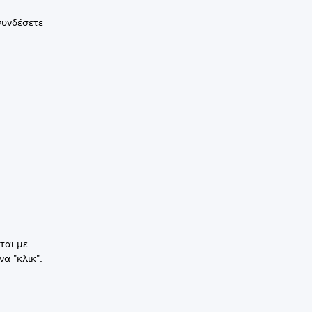
συνδέσετε
ται με
α "κλικ".