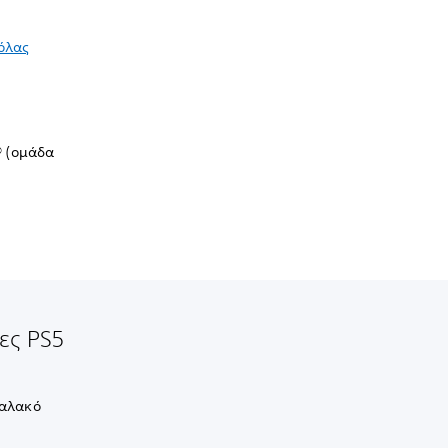
όλας
® (ομάδα
ες PS5
μαλακό