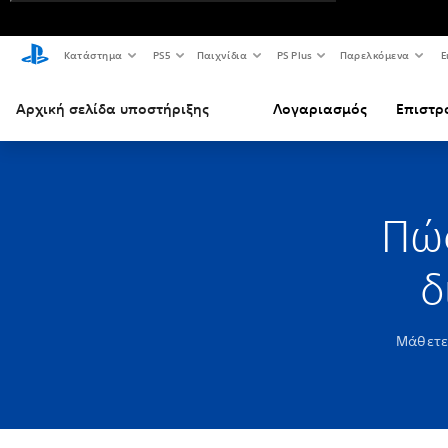
Κατάστημα
PS5
Παιχνίδια
PS Plus
Παρελκόμενα
Ε
Αρχική σελίδα υποστήριξης
Λογαριασμός
Επιστρ
Πώ
δ
Μάθετε 