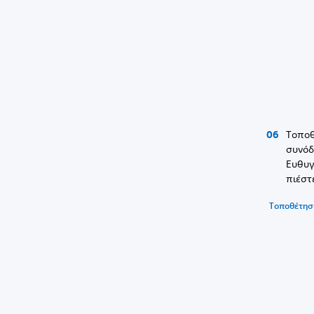
Τοποθ
συνόδ
Ευθυγ
πιέστ
Τοποθέτησ