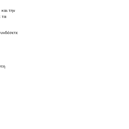
 και την
ε τα
συνδέσετε
στη