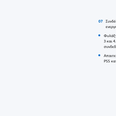
Συνδέ
ενεργ
Φυλάξτ
3 και 
συνδεδ
Απαιτε
PS5 κα