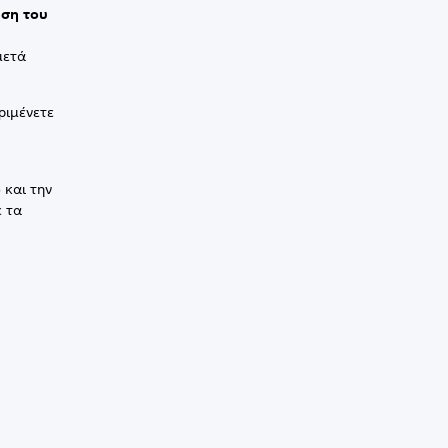
ση του
μετά
ριμένετε
 και την
ε τα