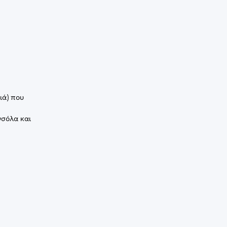
ιά) που
νσόλα και