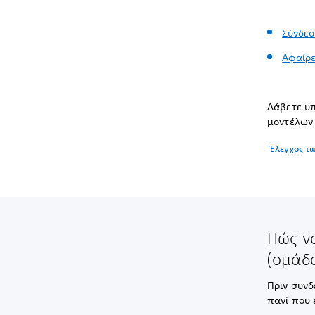
Σύνδεσ
Αφαίρε
Λάβετε υπ
μοντέλων 
Έλεγχος τ
Πώς ν
(ομάδ
Πριν συνδ
πανί που 