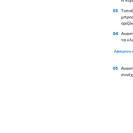
Η κύρ
Τοποθ
μπροσ
οριζό
Αναση
τα κλ
Αφαίρεση 
Αναση
συνέχ