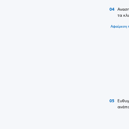
Αναση
τα κλ
Αφαίρεση 
Ευθυγ
ανάπο