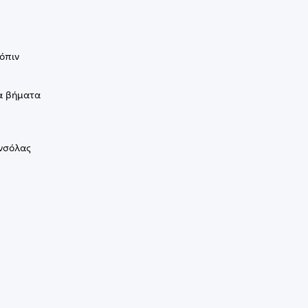
όπιν
α βήματα
ονσόλας