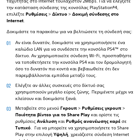
ταχύτητας στο Internet τουλάχιστον 2Mbps. Για να ελέγξετε
την κατάσταση σύνδεσης της κονσόλας PlayStation®4,
επιλέξτε
Ρυθμίσεις
>
Δίκτυο
>
Δοκιμή σύνδεσης στο
Internet
.
Δοκιμάστε τα παρακάτω για να βελτιώσετε τη σύνδεσή σας:
Αν είναι δυνατόν, δοκιμάστε να χρησιμοποιήσετε ένα
καλώδιο LAN για να συνδέσετε την κονσόλα PS4™ στο
δίκτυο. Αν χρησιμοποιείτε σύνδεση Wi-Fi, προσπαθήστε
να τοποθετήσετε την κονσόλα PS4 και τον δρομολογητή
όσο το δυνατόν πιο κοντά και βεβαιωθείτε ότι δεν
παρεμβάλλονται εμπόδια μεταξύ τους.
Ελέγξτε αν άλλες συσκευές στο δίκτυό σας
χρησιμοποιούν μεγάλο εύρος ζώνης. Περιμένετε μέχρι να
κλείσουν και δοκιμάστε ξανά.
Μεταβείτε στο μενού
Γκρουπ
>
Ρυθμίσεις γκρουπ
>
Ποιότητα βίντεο για το Share Play
και ορίστε τις
ρυθμίσεις
Ανάλυση
και
Ρυθμός ανανέωσης καρέ
σε
Τυπικό
. Για να μπορείτε να χρησιμοποιήσετε το Share
Play στην επιλογή
Υψηλή
, χρειάζεστε σύνδεση Internet