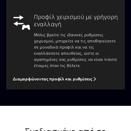
Προφίλ χειρισμού με γρήγορη
εναλλαγή
Μόλις βρείτε τις ιδανικές ρυθμίσεις
χειρισμού, μπορείτε να τις αποθηκεύσετε
σε μοναδικά προφίλ και να τις
εναλλάσσετε απευθείας, ώστε οι
αγαπημένες σας ρυθμίσεις να είναι πάντα
έτοιμες όταν τις θέλετε.
Διαμορφώνοντας προφίλ και ρυθμίσεις