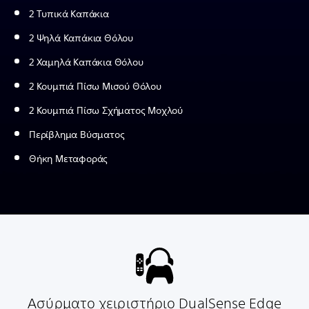
2 Τυπικά Καπάκια
2 Ψηλά Καπάκια Θόλου
2 Χαμηλά Καπάκια Θόλου
2 Κουμπιά Πίσω Μισού Θόλου
2 Κουμπιά Πίσω Σχήματος Μοχλού
Περίβλημα Βύσματος
Θήκη Μεταφοράς
Ασύρματο χειριστήριο DualSense Edge