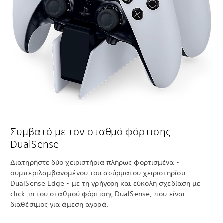
Συμβατό με τον σταθμό φόρτισης
DualSense
Διατηρήστε δύο χειριστήρια πλήρως φορτισμένα -
συμπεριλαμβανομένου του ασύρματου χειριστηρίου
DualSense Edge - με τη γρήγορη και εύκολη σχεδίαση με
click-in του σταθμού φόρτισης DualSense, που είναι
διαθέσιμος για άμεση αγορά.