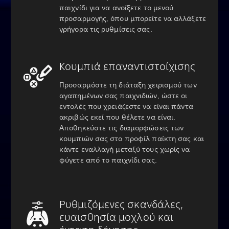
παιχνίδι για να ανοίξετε το μενού
προσαρμογής, όπου μπορείτε να αλλάξετε
γρήγορα τις ρυθμίσεις σας.
Κουμπιά επαναντιστοίχισης
Προσαρμόστε τη διάταξη χειρισμού των
αγαπημένων σας παιχνιδιών, ώστε οι
εντολές που χρειάζεστε να είναι πάντα
ακριβώς εκεί που θέλετε να είναι.
Αποθηκεύστε τις διαμορφώσεις των
κουμπιών σας στο προφίλ παίκτη σας και
κάντε εναλλαγή μεταξύ τους χωρίς να
φύγετε από το παιχνίδι σας.
Ρυθμιζόμενες σκανδάλες,
ευαισθησία μοχλού και