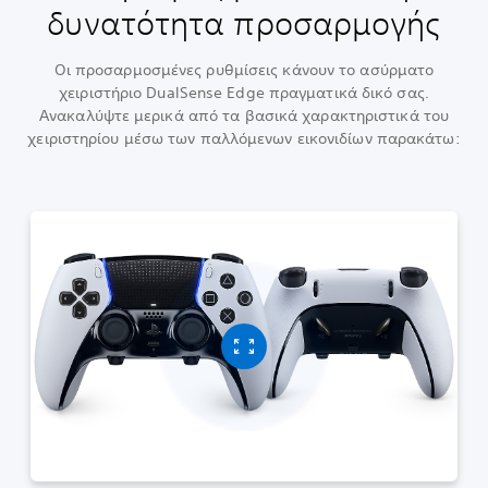
δυνατότητα προσαρμογής
Οι προσαρμοσμένες ρυθμίσεις κάνουν το ασύρματο
χειριστήριο DualSense Edge πραγματικά δικό σας.
Ανακαλύψτε μερικά από τα βασικά χαρακτηριστικά του
χειριστηρίου μέσω των παλλόμενων εικονιδίων παρακάτω: