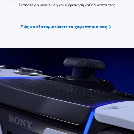
Πατήστε για μεγέθυνση και εξερεύνηση κάθε δυνατότητας
Πώς να εξατομικεύσετε το χειριστήριό σας