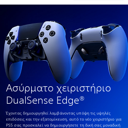
Ασύρματο χειριστήριο
DualSense Edge®
Έχοντας δημιουργηθεί λαμβάνοντας υπόψη τις υψηλές
επιδόσεις και την εξατομίκευση, αυτό το νέο χειριστήριο για
PS5 σας προσκαλεί να δημιουργήσετε τη δική σας μοναδική