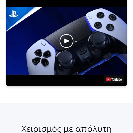
Χειρισμός με απόλυτη