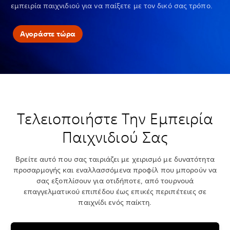
εμπειρία παιχνιδιού για να παίξετε με τον δικό σας τρόπο.
Αγοράστε τώρα
Τελειοποιήστε Την Εμπειρία
Παιχνιδιού Σας
Βρείτε αυτό που σας ταιριάζει με χειρισμό με δυνατότητα
προσαρμογής και εναλλασσόμενα προφίλ που μπορούν να
σας εξοπλίσουν για οτιδήποτε, από τουρνουά
επαγγελματικού επιπέδου έως επικές περιπέτειες σε
παιχνίδι ενός παίκτη.