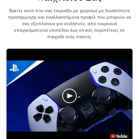
Βρείτε αυτό που σας ταιριάζει με χειρισμό με δυνατότητα
προσαρμογής και εναλλασσόμενα προφίλ που μπορούν να
σας εξοπλίσουν για οτιδήποτε, από τουρνουά
επαγγελματικού επιπέδου έως επικές περιπέτειες σε
παιχνίδι ενός παίκτη.