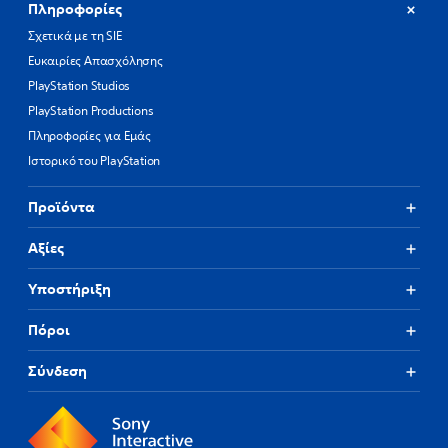
Πληροφορίες
Σχετικά με τη SIE
Ευκαιρίες Απασχόλησης
PlayStation Studios
PlayStation Productions
Πληροφορίες για Εμάς
Ιστορικό του PlayStation
Προϊόντα
Αξίες
Υποστήριξη
Πόροι
Σύνδεση