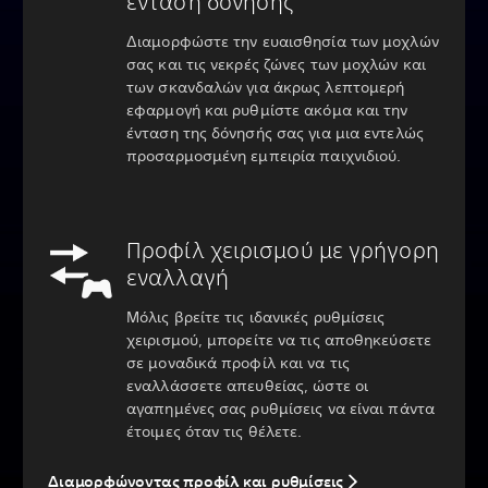
ένταση δόνησης
Διαμορφώστε την ευαισθησία των μοχλών
σας και τις νεκρές ζώνες των μοχλών και
των σκανδαλών για άκρως λεπτομερή
εφαρμογή και ρυθμίστε ακόμα και την
ένταση της δόνησής σας για μια εντελώς
προσαρμοσμένη εμπειρία παιχνιδιού.
Προφίλ χειρισμού με γρήγορη
εναλλαγή
Μόλις βρείτε τις ιδανικές ρυθμίσεις
χειρισμού, μπορείτε να τις αποθηκεύσετε
σε μοναδικά προφίλ και να τις
εναλλάσσετε απευθείας, ώστε οι
αγαπημένες σας ρυθμίσεις να είναι πάντα
έτοιμες όταν τις θέλετε.
Διαμορφώνοντας προφίλ και ρυθμίσεις