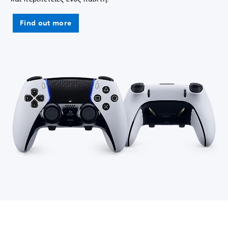
Find out more