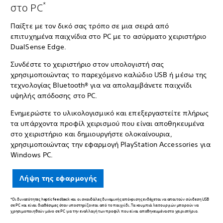
*
στο PC
Παίξτε με τον δικό σας τρόπο σε μια σειρά από
επιτυχημένα παιχνίδια στο PC με το ασύρματο χειριστήριο
DualSense Edge.
Συνδέστε το χειριστήριο στον υπολογιστή σας
χρησιμοποιώντας το παρεχόμενο καλώδιο USB ή μέσω της
τεχνολογίας Bluetooth® για να απολαμβάνετε παιχνίδι
υψηλής απόδοσης στο PC.
Ενημερώστε το υλικολογισμικό και επεξεργαστείτε πλήρως
τα υπάρχοντα προφίλ χειρισμού που είναι αποθηκευμένα
στο χειριστήριο και δημιουργήστε ολοκαίνουρια,
χρησιμοποιώντας την εφαρμογή PlayStation Accessories για
Windows PC.
Λήψη της εφαρμογής
*Οι δυνατότητες haptic feedback και οι σκανδάλες δυναμικής απόκρισης ενδέχεται να απαιτούν σύνδεση USB
σε PC και είναι διαθέσιμες όταν υποστηρίζονται από το παιχνίδι. Τα κουμπιά λειτουργιών μπορούν να
χρησιμοποιηθούν μόνο σε PC για την εναλλαγή των προφίλ που είναι αποθηκευμένα στο χειριστήριο.