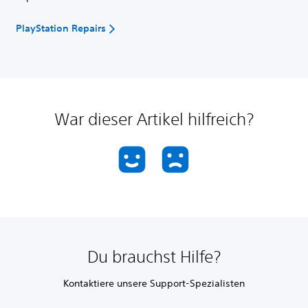
PlayStation Repairs
War dieser Artikel hilfreich?
Du brauchst Hilfe?
Kontaktiere unsere Support-Spezialisten