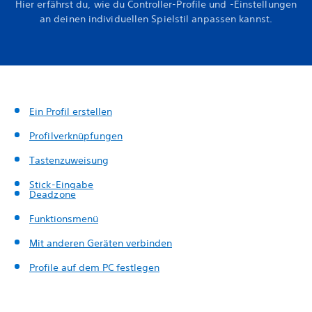
Hier erfährst du, wie du Controller-Profile und -Einstellungen
an deinen individuellen Spielstil anpassen kannst.
Ein Profil erstellen
Profilverknüpfungen
Tastenzuweisung
Stick-Eingabe
Deadzone
Funktionsmenü
Mit anderen Geräten verbinden
Profile auf dem PC festlegen