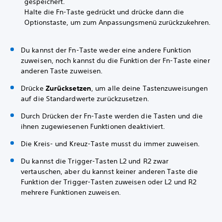
gespeichert.
Halte die Fn-Taste gedrückt und drücke dann die
Optionstaste, um zum Anpassungsmenü zurückzukehren.
Du kannst der Fn-Taste weder eine andere Funktion
zuweisen, noch kannst du die Funktion der Fn-Taste einer
anderen Taste zuweisen.
Drücke
Zurücksetzen
, um alle deine Tastenzuweisungen
auf die Standardwerte zurückzusetzen.
Durch Drücken der Fn-Taste werden die Tasten und die
ihnen zugewiesenen Funktionen deaktiviert.
Die Kreis- und Kreuz-Taste musst du immer zuweisen.
Du kannst die Trigger-Tasten L2 und R2 zwar
vertauschen, aber du kannst keiner anderen Taste die
Funktion der Trigger-Tasten zuweisen oder L2 und R2
mehrere Funktionen zuweisen.