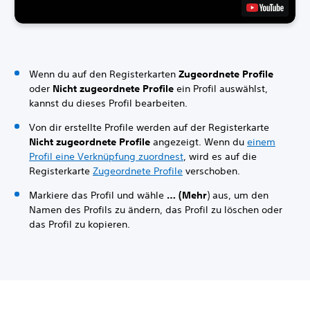
Wenn du auf den Registerkarten
Zugeordnete Profile
oder
Nicht zugeordnete Profile
ein Profil auswählst,
kannst du dieses Profil bearbeiten.
Von dir erstellte Profile werden auf der Registerkarte
Nicht zugeordnete Profile
angezeigt. Wenn du
einem
Profil eine Verknüpfung zuordnest
, wird es auf die
Registerkarte
Zugeordnete Profile
verschoben.
Markiere das Profil und wähle
… (Mehr
) aus, um den
Namen des Profils zu ändern, das Profil zu löschen oder
das Profil zu kopieren.