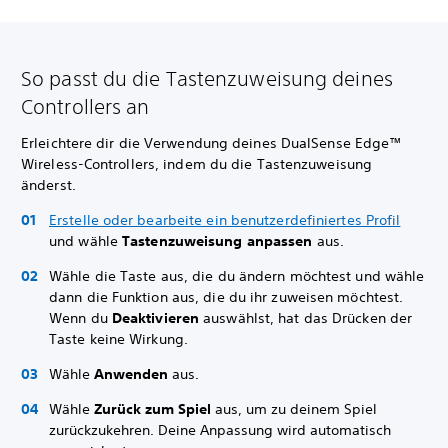
So passt du die Tastenzuweisung deines
Controllers an
Erleichtere dir die Verwendung deines DualSense Edge™
Wireless-Controllers, indem du die Tastenzuweisung
änderst.
Erstelle oder bearbeite ein benutzerdefiniertes Profil
und wähle
Tastenzuweisung anpassen
aus.
Wähle die Taste aus, die du ändern möchtest und wähle
dann die Funktion aus, die du ihr zuweisen möchtest.
Wenn du
Deaktivieren
auswählst, hat das Drücken der
Taste keine Wirkung.
Wähle
Anwenden
aus.
Wähle
Zurück zum Spiel
aus, um zu deinem Spiel
zurückzukehren. Deine Anpassung wird automatisch