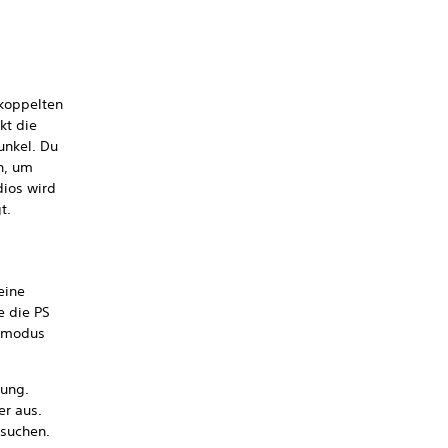
koppelten
kt die
unkel. Du
n, um
dios wird
t.
eine
e die PS
gsmodus
dung.
er aus.
 suchen.