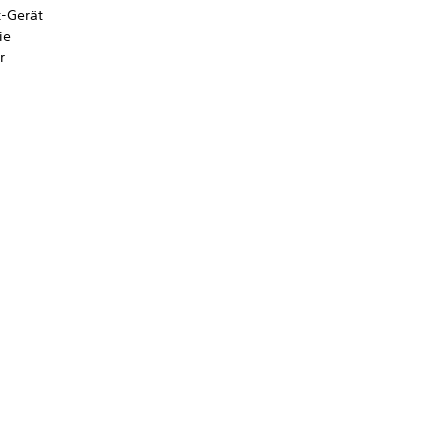
k-Gerät
ie
r