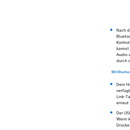
Nach d
Blueto
Kontro
kannst
Audio 
durch d
Mit Blueto
Dein H
verfüg
Link-T
erneut 
Der US
Wenn k
Drücke