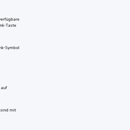
verfügbare
ink-Taste
ink-Symbol
 auf
 sind mit