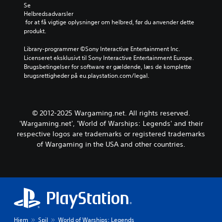
o
e
Se 
t
l
r
Helbredsadvarsler
a
f
f
 for at få vigtige oplysninger om helbred, før du anvender dette 
l
u
o
produkt.
t
n
r
e
k
l
Library-programmer ©Sony Interactive Entertainment Inc. 
r
t
e
Licenseret eksklusivt til Sony Interactive Entertainment Europe. 
n
i
t
Brugsbetingelser for software er gældende, læs de komplette 
a
o
t
brugsrettigheder på eu.playstation.com/legal.
t
n
e
i
e
r
v
r
e
t
.
a
© 2012-2025 Wargaming.net. All rights reserved.
f
t
'Wargaming.net', 'World of Warships: Legends' and their
o
k
r
respective logos are trademarks or registered trademarks
o
u
of Wargaming in the USA and other countries.
m
d
m
i
u
n
n
d
i
s
k
t
e
i
r
l
e
Hjem
Spil
World of Warships: Legends