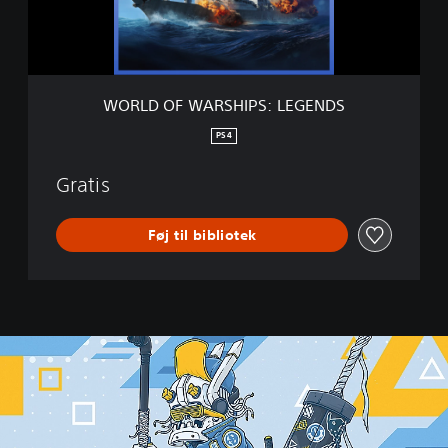
A
R
S
H
I
WORLD OF WARSHIPS: LEGENDS
P
S
PS4
:
L
Gratis
E
G
E
Føj til bibliotek
N
D
S