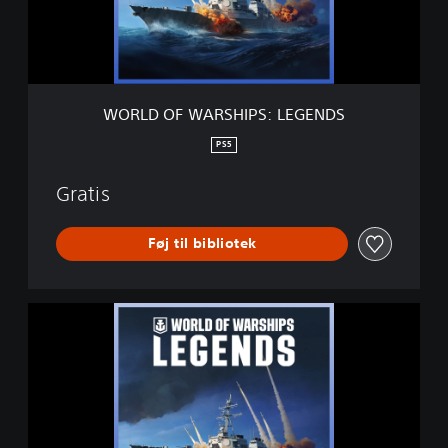
W
A
R
S
H
I
WORLD OF WARSHIPS: LEGENDS
P
S
PS5
:
L
Gratis
E
G
E
Føj til bibliotek
N
D
S
W
O
R
L
D
O
F
W