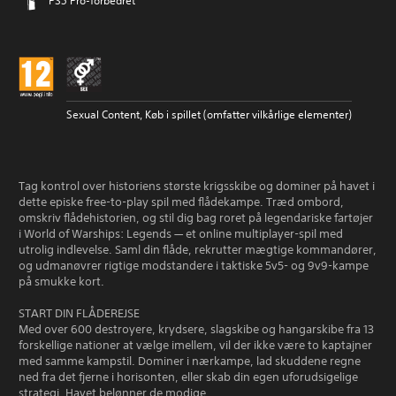
PS5 Pro-forbedret
Sexual Content, Køb i spillet (omfatter vilkårlige elementer)
Tag kontrol over historiens største krigsskibe og dominer på havet i
dette episke free-to-play spil med flådekampe. Træd ombord,
omskriv flådehistorien, og stil dig bag roret på legendariske fartøjer
i World of Warships: Legends — et online multiplayer-spil med
utrolig indlevelse. Saml din flåde, rekrutter mægtige kommandører,
og udmanøvrer rigtige modstandere i taktiske 5v5- og 9v9-kampe
på smukke kort.
START DIN FLÅDEREJSE
Med over 600 destroyere, krydsere, slagskibe og hangarskibe fra 13
forskellige nationer at vælge imellem, vil der ikke være to kaptajner
med samme kampstil. Dominer i nærkampe, lad skuddene regne
ned fra det fjerne i horisonten, eller skab din egen uforudsigelige
strategi. Havet belønner de modige.