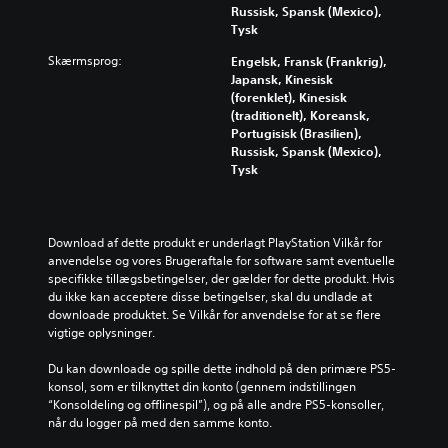
n
e
e
Russisk, Spansk (Mexico),
r
d
l
d
Tysk
e
i
s
e
k
v
t
o
Skærmsprog:
Engelsk, Fransk (Frankrig),
o
i
g
r
Japansk, Kinesisk
n
d
e
d
(forenklet), Kinesisk
t
u
n
,
(traditionelt), Koreansk,
r
e
n
s
Portugisisk (Brasilien),
o
l
e
æ
Russisk, Spansk (Mexico),
l
l
m
t
Tysk
f
e
g
n
u
l
å
i
n
y
s
n
k
d
p
g
Download af dette produkt er underlagt PlayStation Vilkår for 
t
s
i
e
anvendelse og vores Brugeraftale for software samt eventuelle 
i
t
l
r
specifikke tillægsbetingelser, der gælder for dette produkt. Hvis 
o
y
l
e
du ikke kan acceptere disse betingelser, skal du undlade at 
n
r
e
l
downloade produktet. Se Vilkår for anvendelse for at se flere 
e
k
t
l
vigtige oplysninger.
r
e
s
e
n
r
k
r
Du kan downloade og spille dette indhold på den primære PS5-
e
.
o
i
konsol, som er tilknyttet din konto (gennem indstillingen 
t
n
k
“Konsoldeling og offlinespil”), og på alle andre PS5-konsoller, 
i
t
o
når du logger på med den samme konto.
l
r
n
e