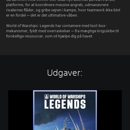
platforme, for at koordinere massive angreb, udmanøvrere
rivalernes flåder, og gribe sejren i kampe, hvor teamwork ikke blot
er en fordel — det er det ultimative våben.
World of Warships: Legends har containere med loot-box-
mekanismer, fyldt med overraskelser — fra mægtige krigsskibe til
forskellige ressourcer, som vil hjælpe dig på havet.
Udgaver:
W
O
R
L
D
O
F