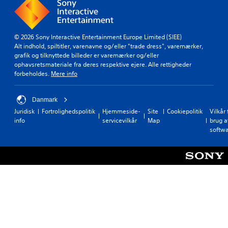
g
o
e
m
t
s
m
© 2026 Sony Interactive Entertainment Europe Limited (SIEE)
u
u
Alt indhold, spiltitler, varenavne og/eller "trade dress", varemærker,
p
n
grafik og tilknyttede billeder er varemærker og/eller
p
i
ophavsretsmateriale fra deres respektive ejere. Alle rettigheder
o
k
forbeholdes.
Mere info
r
a
t
t
t
i
Danmark
i
o
l
Juridisk
Fortrolighedspolitik
Hjemmeside-
Site
Cookiepolitik
Vilkår 
g
info
servicevilkår
Map
brug a
n
e
softw
D
n
u
t
k
i
a
l
n
k
m
n
a
y
r
t
k
n
e
i
r