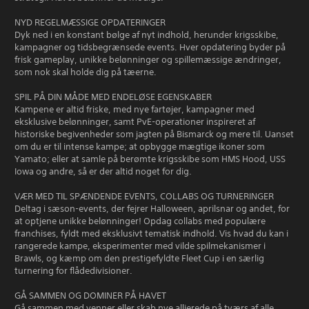
NYD REGELMÆSSIGE OPDATERINGER
Dyk ned i en konstant bølge af nyt indhold, herunder krigsskibe,
kampagner og tidsbegrænsede events. Hver opdatering byder på
frisk gameplay, unikke belønninger og spillemæssige ændringer,
som nok skal holde dig på tæerne.
SPIL PÅ DIN MÅDE MED ENDELØSE EGENSKABER
Kampene er altid friske, med nye fartøjer, kampagner med
eksklusive belønninger, samt PvE-operationer inspireret af
historiske begivenheder som jagten på Bismarck og mere til. Uanset
om du er til intense kampe; at opbygge mægtige ikoner som
Yamato; eller at samle på berømte krigsskibe som HMS Hood, USS
Iowa og andre, så er der altid noget for dig.
VÆR MED TIL SPÆNDENDE EVENTS, COLLABS OG TURNERINGER
Deltag i sæson-events, der fejrer Halloween, aprilsnar og andet, for
at optjene unikke belønninger! Opdag collabs med populære
franchises, fyldt med eksklusivt tematisk indhold. Vis hvad du kan i
rangerede kampe, eksperimenter med vilde spilmekanismer i
Brawls, og kæmp om den prestigefyldte Fleet Cup i en særlig
turnering for flådedivisioner.
GÅ SAMMEN OG DOMINER PÅ HAVET
Gå sammen med venner eller skab nye allierede på tværs af alle