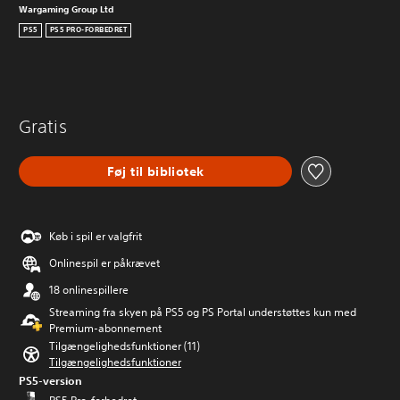
Wargaming Group Ltd
PS5
PS5 PRO-FORBEDRET
Gratis
Føj til bibliotek
Køb i spil er valgfrit
Onlinespil er påkrævet
18 onlinespillere
Streaming fra skyen på PS5 og PS Portal understøttes kun med
Premium-abonnement
Tilgængelighedsfunktioner (11)
Tilgængelighedsfunktioner
PS5-version