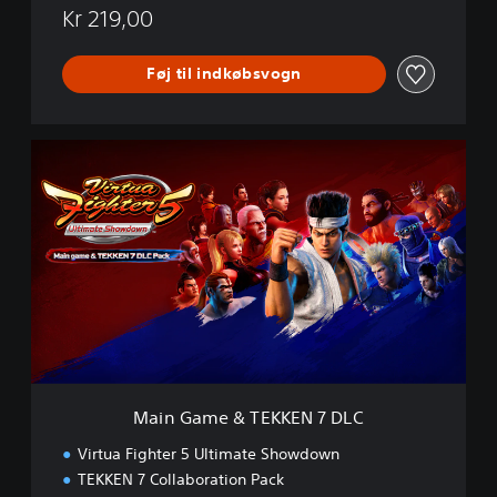
u
Kr 219,00
z
a
Føj til indkøbsvogn
P
a
c
k
M
a
i
n
G
a
m
e
&
T
E
K
K
Main Game & TEKKEN 7 DLC
E
N
Virtua Fighter 5 Ultimate Showdown
7
TEKKEN 7 Collaboration Pack
D