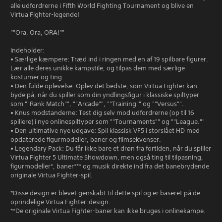
alle udfordrerne i Fifth World Fighting Tournament og blive en
Virtua Fighter-legende!
""Ora, Ora, ORA!""
Indeholder:
• Særlige kæmpere: Træd ind i ringen med en af 19 spilbare figurer.
Lær alle deres unikke kampstile, og tilpas dem med særlige
kostumer og ting.
• Den fulde oplevelse: Oplev det bedste, som Virtua Fighter kan
byde på, når du spiller som din yndlingsfigur i klassiske spiltyper
som ""Rank Match"", ""Arcade"", ""Training"" og ""Versus"".
• Knus modstanderne: Test dig selv mod udfordrerne (op til 16
spillere) i nye onlinespiltyper som ""Tournaments"" og ""League.""
• Den ultimative nye udgave: Spil klassisk VF5 i storslået HD med
opdaterede figurmodeller, baner og filmsekvenser.
• Legendary Pack: Du får ikke bare et drøn fra fortiden, når du spiller
Virtua Fighter 5 Ultimate Showdown, men også ting til tilpasning,
figurmodeller*, baner*** og musik direkte ind fra det banebrydende
originale Virtua Fighter-spil.
*Disse design er blevet genskabt til dette spil og er baseret på de
oprindelige Virtua Fighter-design.
**De originale Virtua Fighter-baner kan ikke bruges i onlinekampe.