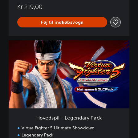
L
Kr 219,00
C
Føj til indkøbsvogn
H
o
v
e
d
s
p
i
l
+
L
e
g
Hovedspil + Legendary Pack
e
n
Virtua Fighter 5 Ultimate Showdown
d
Legendary Pack
a