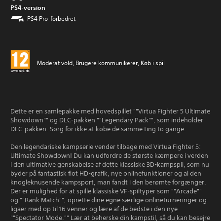
PS4-version
PS4 Pro-forbedret
Moderat vold, Brugere kommunikerer, Køb i spil
Dette er en samlepakke med hovedspillet ""Virtua Fighter 5 Ultimate
Showdown"" og DLC-pakken ""Legendary Pack"", som indeholder
DLC-pakken. Sørg for ikke at købe de samme ting to gange.
Den legendariske kampserie vender tilbage med Virtua Fighter 5:
Ultimate Showdown! Du kan udfordre de største kæmpere i verden
i den ultimative genskabelse af dette klassiske 3D-kampspil, som nu
byder på fantastisk flot HD-grafik, nye onlinefunktioner og al den
knogleknusende kampsport, man fandt i den berømte forgænger.
Der er mulighed for at spille klassiske VF-spiltyper som ""Arcade""
og ""Rank Match"", oprette dine egne særlige onlineturneringer og
ligaer med op til 16 venner og lære af de bedste i den nye
""Spectator Mode."" Lær at beherske din kampstil, så du kan besejre