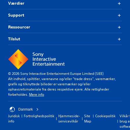
Værdier
Support
Ressourcer
Tilslut
© 2026 Sony Interactive Entertainment Europe Limited (SIEE)
Alt indhold, spiltitler, varenavne og/eller "trade dress", varemærker,
grafik og tilknyttede billeder er varemærker og/eller
ophavsretsmateriale fra deres respektive ejere. Alle rettigheder
forbeholdes.
Mere info
Danmark
Juridisk
Fortrolighedspolitik
Hjemmeside-
Site
Cookiepolitik
Vilkår 
info
servicevilkår
Map
brug a
softw