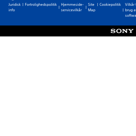
Juridisk
Fortrolighedspolitik
Hjemmeside-
Site
Cookiepolitik
Vilkår 
info
servicevilkår
Map
brug a
softw