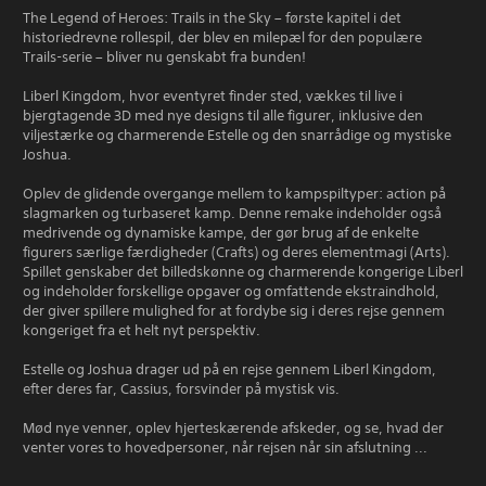
The Legend of Heroes: Trails in the Sky – første kapitel i det
historiedrevne rollespil, der blev en milepæl for den populære
Trails-serie – bliver nu genskabt fra bunden!
Liberl Kingdom, hvor eventyret finder sted, vækkes til live i
bjergtagende 3D med nye designs til alle figurer, inklusive den
viljestærke og charmerende Estelle og den snarrådige og mystiske
Joshua.
Oplev de glidende overgange mellem to kampspiltyper: action på
slagmarken og turbaseret kamp. Denne remake indeholder også
medrivende og dynamiske kampe, der gør brug af de enkelte
figurers særlige færdigheder (Crafts) og deres elementmagi (Arts).
Spillet genskaber det billedskønne og charmerende kongerige Liberl
og indeholder forskellige opgaver og omfattende ekstraindhold,
der giver spillere mulighed for at fordybe sig i deres rejse gennem
kongeriget fra et helt nyt perspektiv.
Estelle og Joshua drager ud på en rejse gennem Liberl Kingdom,
efter deres far, Cassius, forsvinder på mystisk vis.
Mød nye venner, oplev hjerteskærende afskeder, og se, hvad der
venter vores to hovedpersoner, når rejsen når sin afslutning ...