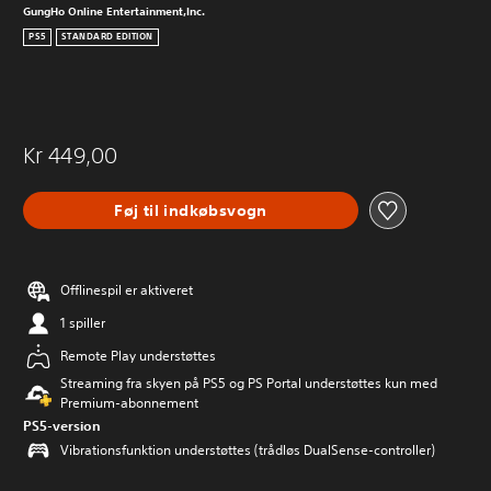
GungHo Online Entertainment,Inc.
PS5
STANDARD EDITION
Kr 449,00
Føj til indkøbsvogn
Offlinespil er aktiveret
1 spiller
Remote Play understøttes
Streaming fra skyen på PS5 og PS Portal understøttes kun med
Premium-abonnement
PS5-version
Vibrationsfunktion understøttes (trådløs DualSense-controller)