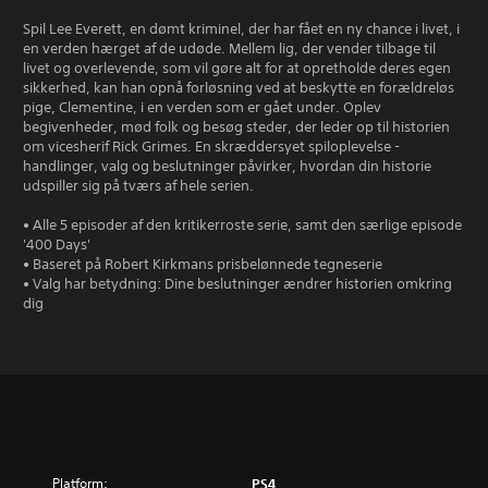
Spil Lee Everett, en dømt kriminel, der har fået en ny chance i livet, i
en verden hærget af de udøde. Mellem lig, der vender tilbage til
livet og overlevende, som vil gøre alt for at opretholde deres egen
sikkerhed, kan han opnå forløsning ved at beskytte en forældreløs
pige, Clementine, i en verden som er gået under. Oplev
begivenheder, mød folk og besøg steder, der leder op til historien
om vicesherif Rick Grimes. En skræddersyet spiloplevelse -
handlinger, valg og beslutninger påvirker, hvordan din historie
udspiller sig på tværs af hele serien.
• Alle 5 episoder af den kritikerroste serie, samt den særlige episode
'400 Days'
• Baseret på Robert Kirkmans prisbelønnede tegneserie
• Valg har betydning: Dine beslutninger ændrer historien omkring
dig
Platform:
PS4