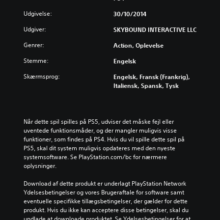
Udgivelse:
30/10/2014
Udgiver:
SKYBOUND INTERACTIVE LLC
Genrer:
Action, Oplevelse
Stemme:
Engelsk
Skærmsprog:
Engelsk, Fransk (Frankrig),
Italiensk, Spansk, Tysk
Når dette spil spilles på PS5, udviser det måske fejl eller 
uventede funktionsmåder, og der mangler muligvis visse 
funktioner, som findes på PS4. Hvis du vil spille dette spil på 
PS5, skal dit system muligvis opdateres med den nyeste 
systemsoftware. Se PlayStation.com/bc for nærmere 
oplysninger.
Download af dette produkt er underlagt PlayStation Network 
Ydelsesbetingelser og vores Brugeraftale for software samt 
eventuelle specifikke tillægsbetingelser, der gælder for dette 
produkt. Hvis du ikke kan acceptere disse betingelser, skal du 
undlade at downloade produktet. Se Ydelsesbetingelser for at 