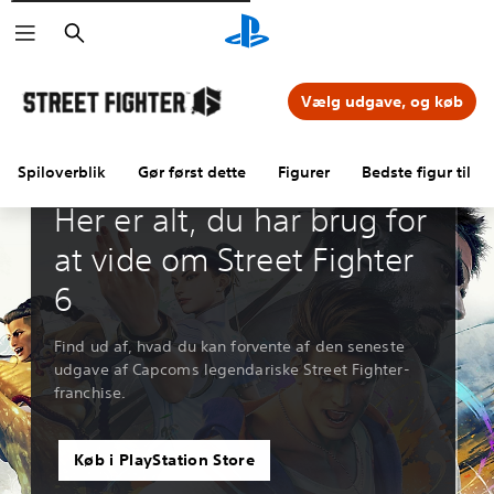
Søg
Vælg udgave, og køb
Spiloverblik
Gør først dette
Figurer
Bedste figur til 
Guider og artikler
Her er alt, du har brug for
at vide om Street Fighter
6
Find ud af, hvad du kan forvente af den seneste
udgave af Capcoms legendariske Street Fighter-
franchise.
Køb i PlayStation Store