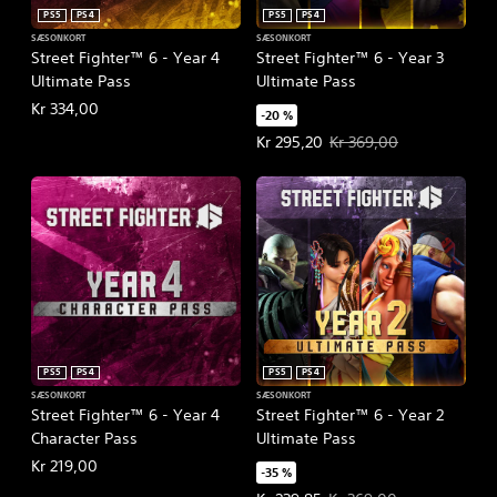
PS5
PS4
PS5
PS4
SÆSONKORT
SÆSONKORT
Street Fighter™ 6 - Year 4
Street Fighter™ 6 - Year 3
Ultimate Pass
Ultimate Pass
Kr 334,00
-20 %
Tilbudspris Kr 295,20. Oprindelig
Kr 295,20
Kr 369,00
PS5
PS4
PS5
PS4
SÆSONKORT
SÆSONKORT
Street Fighter™ 6 - Year 4
Street Fighter™ 6 - Year 2
Character Pass
Ultimate Pass
Kr 219,00
-35 %