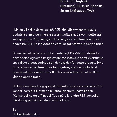
Polsk, Portugisisk
(Brasilien), Russisk, Spansk,
Spansk (Mexico), Tysk
Hvis du vil spille dette spil på PS5, skal dit system muligvis 
opdateres med den nyeste systemsoftware. Selvom dette spil 
kan spilles på PS5, mangler der muligvis visse funktioner, som 
findes på PS4. Se PlayStation.com/bc for nærmere oplysninger.
Download af dette produkt er underlagt PlayStation Vilkår for 
anvendelse og vores Brugeraftale for software samt eventuelle 
specifikke tillægsbetingelser, der gælder for dette produkt. Hvis 
du ikke kan acceptere disse betingelser, skal du undlade at 
downloade produktet. Se Vilkår for anvendelse for at se flere 
vigtige oplysninger.
Du kan downloade og spille dette indhold på den primære PS5-
konsol, som er tilknyttet din konto (gennem indstillingen 
“Konsoldeling og offlinespil”), og på alle andre PS5-konsoller, 
når du logger på med den samme konto.
Se 
Helbredsadvarsler