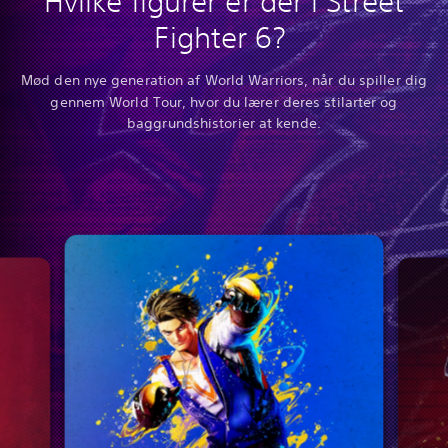
Hvilke figurer er der i Street
Fighter 6?
Mød den nye generation af World Warriors, når du spiller dig
gennem World Tour, hvor du lærer deres stilarter og
baggrundshistorier at kende.