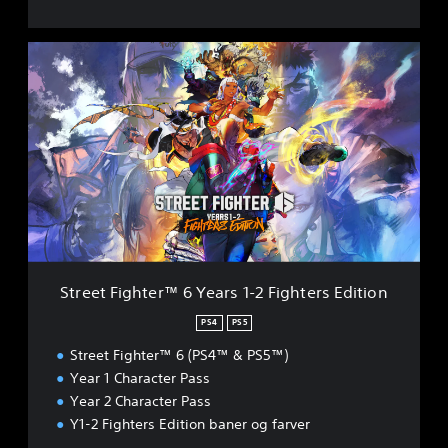
S
t
r
e
e
t
F
i
g
h
t
e
r
Street Fighter™ 6 Years 1-2 Fighters Edition
™
6
PS4
PS5
Y
Street Fighter™ 6 (PS4™ & PS5™)
e
a
Year 1 Character Pass
r
Year 2 Character Pass
s
Y1-2 Fighters Edition baner og farver
1