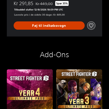
-
Kr 291,85
Kr 449,00
Spar 35%
2
Nedsat fra den normale pris på Kr 449,00
F
Tilbuddet slutter 12/8/2026 10:59 PM UTC
i
Laveste pris i de sidste 30 dage: Kr 449,00
g
h
Føj til indkøbsvogn
t
e
r
s
E
d
Add-Ons
i
t
i
o
n