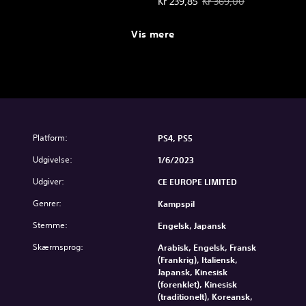
Tilbudspris Kr 239,85. Oprindelig
Kr 239,85
Kr 369,00
Vis mere
Platform:
PS4, PS5
Udgivelse:
1/6/2023
Udgiver:
CE EUROPE LIMITED
Genrer:
Kampspil
Stemme:
Engelsk, Japansk
Skærmsprog:
Arabisk, Engelsk, Fransk
(Frankrig), Italiensk,
Japansk, Kinesisk
(forenklet), Kinesisk
(traditionelt), Koreansk,