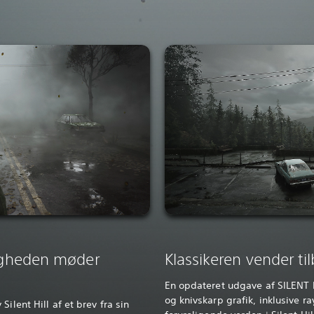
rligheden møder
Klassikeren vender til
En opdateret udgave af SILENT H
og knivskarp grafik, inklusive r
ilent Hill af et brev fra sin