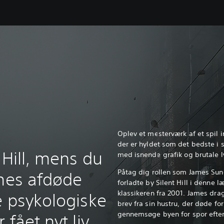
Oplev et mesterværk af et spil 
der er hyldet som det bedste i 
 Hill, mens du
med isnende grafik og brutale l
Påtag dig rollen som James Sun
ames afdøde
forladte by Silent Hill i denne
klassikeren fra 2001. James drag
e psykologiske
brev fra sin hustru, der døde fo
gennemsøge byen for spor efte
fået nyt liv.