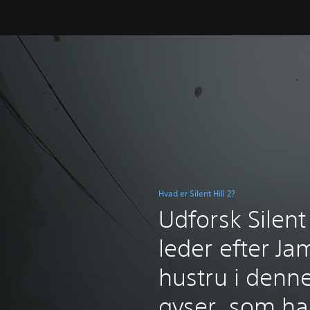
Hvad er Silent Hill 2?
Udforsk Silent
leder efter J
hustru i denn
gyser, som har 