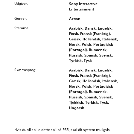
v
d
i
Udgiver:
t
Sony Interactive
i
e
l
o
Entertainment
d
r
p
v
u
Genrer:
t
Action
a
e
e
e
s
r
Stemme:
Arabisk, Dansk, Engelsk,
l
k
s
o
Finsk, Fransk (Frankrig),
l
s
e
r
Græsk, Hollandsk, Italiensk,
e
t
s
d
Norsk, Polsk, Portugisisk
l
e
p
n
(Portugal), Rumænsk,
y
r
i
e
Russisk, Spansk, Svensk,
d
,
l
d
Tyrkisk, Tysk
s
f
l
e
t
o
e
n
Skærmsprog:
Arabisk, Dansk, Engelsk,
y
r
t
i
Finsk, Fransk (Frankrig),
r
d
s
v
Græsk, Hollandsk, Italiensk,
k
i
k
e
Norsk, Polsk, Portugisisk
e
s
o
a
(Portugal), Rumænsk,
r
p
n
u
Russisk, Spansk, Svensk,
.
i
t
a
Tjekkisk, Tyrkisk, Tysk,
l
r
f
Ungarsk
l
o
u
3
e
l
d
D
t
f
f
-
i
u
o
Hvis du vil spille dette spil på PS5, skal dit system muligvis 
l
k
n
r