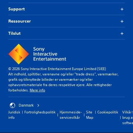
l
n
i
e
r
A
Support
s
t
u
l
s
)
n
t
Ressourcer
v
d
a
D
æ
t
l
e
r
Tilslut
o
e
r
h
m
i
g
e
d
s
i
d
i
p
v
s
g
i
e
g
.
l
s
r
l
n
© 2026 Sony Interactive Entertainment Europe Limited (SIEE)
a
e
o
A
Alt indhold, spiltitler, varenavne og/eller "trade dress", varemærker,
d
t
g
grafik og tilknyttede billeder er varemærker og/eller
l
.
e
l
ophavsretsmateriale fra deres respektive ejere. Alle rettigheder
t
r
e
forbeholdes.
Mere info
e
f
m
P
o
r
u
å
r
n
l
Danmark
m
s
i
a
i
Juridisk
Fortrolighedspolitik
Hjemmeside-
Site
Cookiepolitik
Vilkår 
y
g
t
info
servicevilkår
Map
brug a
n
n
h
i
softw
d
e
e
v
t
e
d