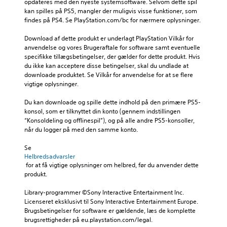
opdateres med den nyeste systemsoftware. Selvom dette spil 
y
k
k
d
kan spilles på PS5, mangler der muligvis visse funktioner, som 
e
d
t
r
findes på PS4. Se PlayStation.com/bc for nærmere oplysninger.
i
i
i
D
n
o
n
u
Download af dette produkt er underlagt PlayStation Vilkår for 
d
n
g
k
anvendelse og vores Brugeraftale for software samt eventuelle 
e
e
e
a
specifikke tillægsbetingelser, der gælder for dette produkt. Hvis 
h
r
n
n
du ikke kan acceptere disse betingelser, skal du undlade at 
o
f
i
i
downloade produktet. Se Vilkår for anvendelse for at se flere 
l
u
s
n
vigtige oplysninger.
d
l
p
d
e
d
i
s
Du kan downloade og spille dette indhold på den primære PS5-
r
t
l
t
konsol, som er tilknyttet din konto (gennem indstillingen 
t
u
l
i
“Konsoldeling og offlinespil”), og på alle andre PS5-konsoller, 
a
d
e
l
når du logger på med den samme konto.
l
.
t
l
t
v
e
Se 
d
e
l
Helbredsadvarsler
J
i
d
y
 for at få vigtige oplysninger om helbred, før du anvender dette 
u
a
a
d
produkt.
s
l
t
o
o
t
v
u
Library-programmer ©Sony Interactive Entertainment Inc. 
g
e
æ
t
Licenseret eksklusivt til Sony Interactive Entertainment Europe. 
.
l
r
p
Brugsbetingelser for software er gældende, læs de komplette 
g
b
u
brugsrettigheder på eu.playstation.com/legal.
e