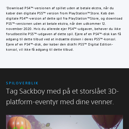
i
t
Download PS4™-versionen af spillet uden at betale ekstra, når du
1
a
køber den digitale PS5™ version from PlayStation™Store. Køb den
l
digitale PS4™-version af dette spil fra PlayStation™Store, og download
D
PS5™-versionen uden at betale ekstra, når den udkommer 12.
e
november 2020. Hvis du allerede ejer PS4™-udgaven, behøver du ikke
l
forudbestille PS5™-udgaven af dette spil. Ejere af en PS4™-disk kan få
u
adgang til dette tilbud ved at indsætte disken i deres PS5™-konsol.
x
Ejere af en PS4™-disk, der køber den diskfri PS5™ Digital Edition-
konsol, vil ikke få adgang til dette tilbud.
e
E
d
i
t
i
o
SPILOVERBLIK
n
Tag Sackboy med på et storslået 3D-
-
o
platform-eventyr med dine venner.
p
g
r
a
d