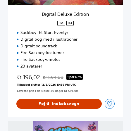
x
e
Digital Deluxe Edition
E
d
PS4
PS5
i
Sackboy: Et Stort Eventyr
t
i
Digital bog med illustrationer
o
Digitalt soundtrack
n
Fire Sackboy-kostumer
Fire Sackboy-emotes
20 avatarer
Kr 196,02
Kr 594,00
Spar 67%
Nedsat fra den normale pris på Kr 594,00
Tilbuddet slutter 12/8/2026 10:59 PM UTC
Laveste pris i de sidste 30 dage: Kr 594,00
Føj til indkøbsvogn
S
a