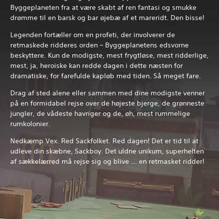
Byggeplaneten fra at være skabt af ren fantasi og smukke
drømme til en barsk og bar øjebæ af et mareridt. Den bisse!
Legenden fortæller om en profeti, der involverer de
retmaskede ridderes orden – Byggeplanetens edsvorne
beskyttere. Kun de modigste, mest frygtløse, mest ridderlige,
mest, ja, heroiske kan redde dagen i dette næsten for
dramatiske, for farefulde kapløb med tiden. Så meget fare.
Drag af sted alene eller sammen med dine modigste venner
på en formidabel rejse over de højeste bjerge, de grønneste
jungler, de vådeste havriger og de, øh, mest rummelige
rumkolonier.
Nedkæmp Vex. Red Sackfolket. Red dagen! Det er tid til at
udleve din skæbne, Sackboy. Det uldne unikum, superhelten
af sækkelærred må rejse sig og blive ... en retmasket ridder!