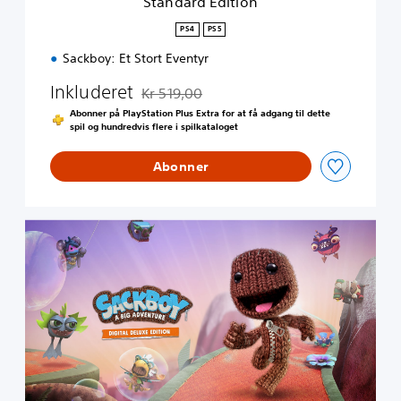
Standard Edition
o
n
PS4
PS5
Sackboy: Et Stort Eventyr
Inkluderet
Kr 519,00
Nedsat fra den normale pris på Kr 519,00
Abonner på PlayStation Plus Extra for at få adgang til dette
spil og hundredvis flere i spilkataloget
Abonner
D
i
g
i
t
a
l
D
e
l
u