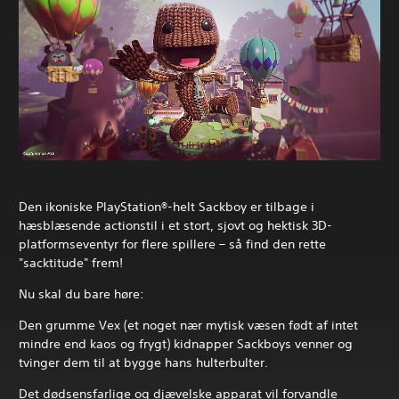
e
r
i
n
g
Den ikoniske PlayStation®-helt Sackboy er tilbage i
hæsblæsende actionstil i et stort, sjovt og hektisk 3D-
platformseventyr for flere spillere – så find den rette
"sacktitude" frem!
Nu skal du bare høre:
Den grumme Vex (et noget nær mytisk væsen født af intet
mindre end kaos og frygt) kidnapper Sackboys venner og
tvinger dem til at bygge hans hulterbulter.
Det dødsensfarlige og djævelske apparat vil forvandle