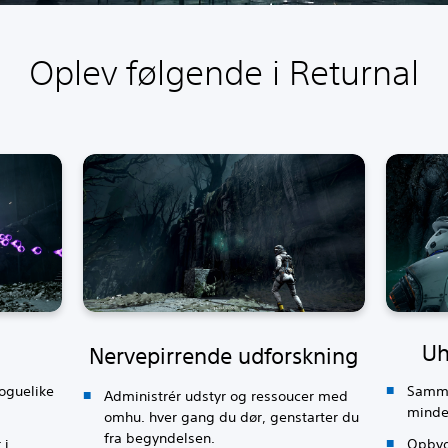
Oplev følgende i Returnal
Uh
Nervepirrende udforskning
roguelike
Samme
Administrér udstyr og ressoucer med
minder
omhu. hver gang du dør, genstarter du
fra begyndelsen.
 i
Opbyg 