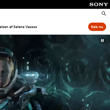
Søg
elsen af Selene Vassos
Køb nu