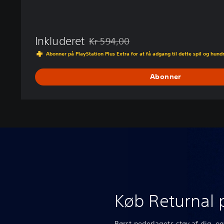
Inkluderet
Kr 594,00
Nedsat fra den normale pris på Kr 594,0
Abonner på PlayStation Plus Extra for at få adgang til dette spil og hundr
Abonner
Køb Returnal 
Børst nederlagets støv af dig, o