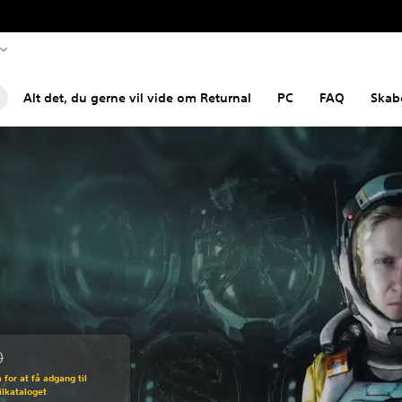
Alt det, du gerne vil vide om Returnal
PC
FAQ
Skab
0
den normale pris på Kr 594,00
for at få adgang til
pilkataloget