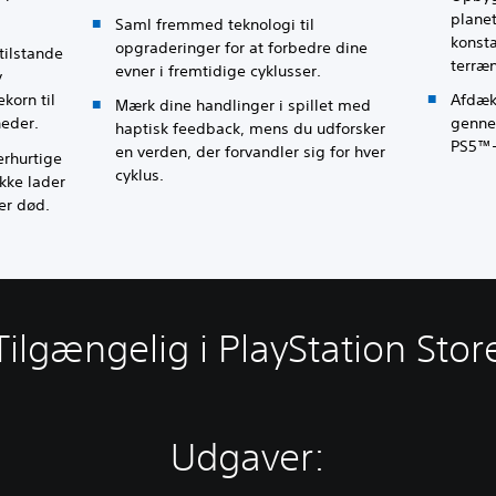
plane
Saml fremmed teknologi til
konsta
opgraderinger for at forbedre dine
tilstande
terræn
evner i fremtidige cyklusser.
v
ekorn til
Afdæk
Mærk dine handlinger i spillet med
eder.
genne
haptisk feedback, mens du udforsker
PS5™-
en verden, der forvandler sig for hver
erhurtige
cyklus.
kke lader
er død.
Tilgængelig i PlayStation Stor
Udgaver: