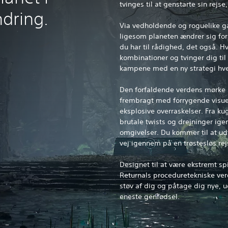
tvinges til at genstarte sin rejs
ndring.
Via vedholdende og roguelike ga
ligesom planeten ændrer sig for
du har til rådighed, det også. Hv
kombinationer og tvinger dig til
kampene med en ny strategi hve
Den forfaldende verdens mørke 
frembragt med forrygende visue
eksplosive overraskelser. Fra ku
brutale twists og drejninger ig
omgivelser. Du kommer til at u
vej igennem på en trøstesløs rejs
Designet til at være ekstremt spi
Returnals proceduretekniske verd
støv af dig og påtage dig nye, u
eneste genfødsel.