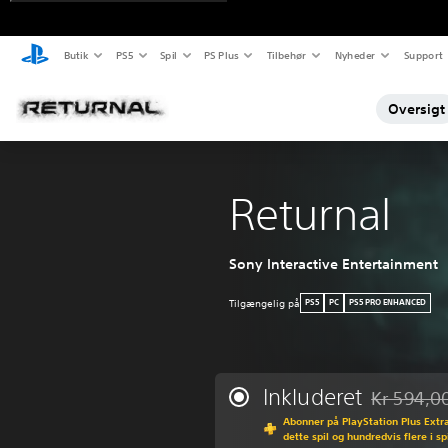
Butik
PS5
Spil
PS Plus
Tilbehør
Nyheder
Support
Oversigt
Returnal
Sony Interactive Entertainment
Tilgængelig på
PS5
PC
PS5 PRO ENHANCED
Inkluderet
Kr 594,0
Nedsat fra 
Abonner på PlayStation Plus Extra 
dette spil og hundredvis flere i s