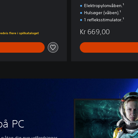
Elektropylonvåben.¹
Hulsøger (våben).¹
1 refleksstimulator.¹
0
Kr 669,00
edvis flere i spilkataloget
på PC
g påtag dig nye udfordringer