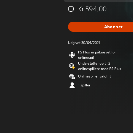
Kr 594,00
Abonner
Udgivet 30/04/2021
PS Plus er påkrævet for
onlinespil
Understøtter op til 2
onlinespillere med PS Plus
Onlinespil er valgfrit
1 spiller