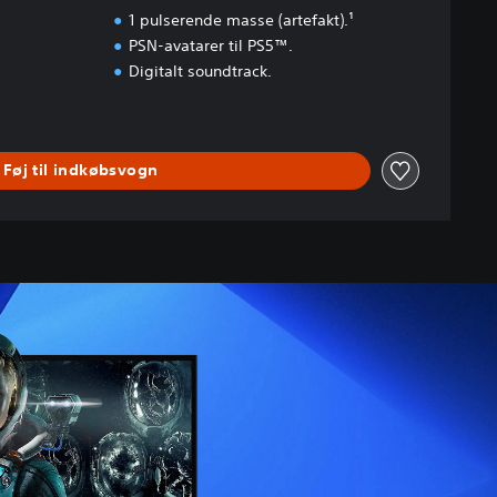
1 pulserende masse (artefakt).¹
PSN-avatarer til PS5™.
Digitalt soundtrack.
Føj til indkøbsvogn