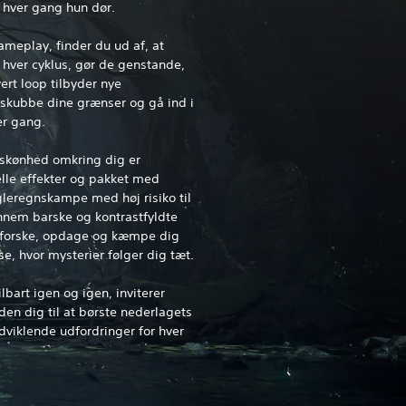
e, hver gang hun dør.
meplay, finder du ud af, at
 hver cyklus, gør de genstande,
ert loop tilbyder nye
 skubbe dine grænser og gå ind i
r gang.
skønhed omkring dig er
lle effekter og pakket med
gleregnskampe med høj risiko til
ennem barske og kontrastfyldte
dforske, opdage og kæmpe dig
e, hvor mysterier følger dig tæt.
lbart igen og igen, inviterer
en dig til at børste nederlagets
dviklende udfordringer for hver