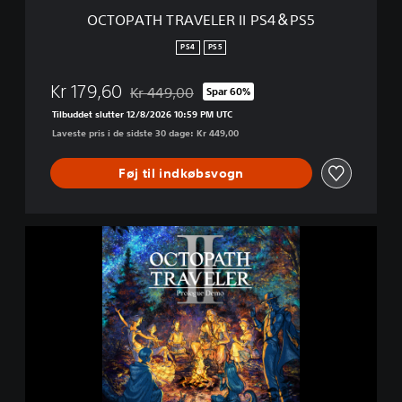
E
OCTOPATH TRAVELER II PS4＆PS5
L
E
PS4
PS5
R
I
Kr 179,60
Kr 449,00
Spar 60%
I
Nedsat fra den normale pris på Kr 449,00
P
Tilbuddet slutter 12/8/2026 10:59 PM UTC
S
Laveste pris i de sidste 30 dage: Kr 449,00
4
＆
Føj til indkøbsvogn
P
S
5
O
C
T
O
P
A
T
H
T
R