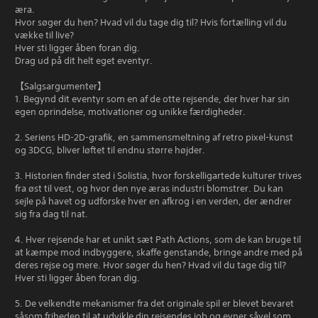
æra.
Hvor søger du hen? Hvad vil du tage dig til? Hvis fortælling vil du
vække til live?
Hver sti ligger åben foran dig.
Drag ud på dit helt eget eventyr.
【Salgsargumenter】
1. Begynd dit eventyr som en af de otte rejsende, der hver har sin
egen oprindelse, motivationer og unikke færdigheder.
2. Seriens HD-2D-grafik, en sammensmeltning af retro pixel-kunst
og 3DCG, bliver løftet til endnu større højder.
3. Historien finder sted i Solistia, hvor forskelligartede kulturer trives
fra øst til vest, og hvor den nye æras industri blomstrer. Du kan
sejle på havet og udforske hver en afkrog i en verden, der ændrer
sig fra dag til nat.
4. Hver rejsende har et unikt sæt Path Actions, som de kan bruge til
at kæmpe mod indbyggere, skaffe genstande, bringe andre med på
deres rejse og mere. Hvor søger du hen? Hvad vil du tage dig til?
Hver sti ligger åben foran dig.
5. De velkendte mekanismer fra det originale spil er blevet bevaret
såsom friheden til at udvikle din rejsendes job og evner såvel som