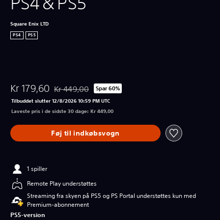
PS4＆PS5
Square Enix LTD
PS4
PS5
Kr 179,60
Kr 449,00
Spar 60%
Nedsat fra den normale pris på Kr 449,00
Tilbuddet slutter 12/8/2026 10:59 PM UTC
Laveste pris i de sidste 30 dage: Kr 449,00
Føj til indkøbsvogn
1 spiller
Remote Play understøttes
Streaming fra skyen på PS5 og PS Portal understøttes kun med
Premium-abonnement
PS5-version