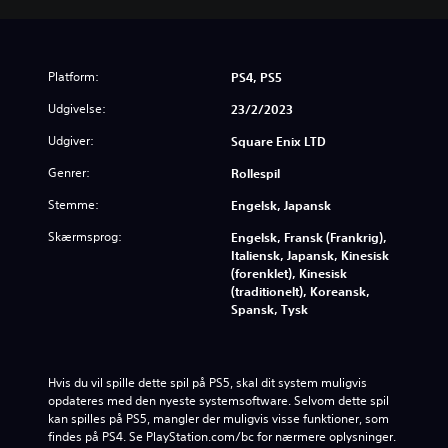
e
D
e
m
Platform:
PS4, PS5
o
Udgivelse:
23/2/2023
Udgiver:
Square Enix LTD
Genrer:
Rollespil
Stemme:
Engelsk, Japansk
Skærmsprog:
Engelsk, Fransk (Frankrig),
Italiensk, Japansk, Kinesisk
(forenklet), Kinesisk
(traditionelt), Koreansk,
Spansk, Tysk
Hvis du vil spille dette spil på PS5, skal dit system muligvis 
opdateres med den nyeste systemsoftware. Selvom dette spil 
kan spilles på PS5, mangler der muligvis visse funktioner, som 
findes på PS4. Se PlayStation.com/bc for nærmere oplysninger.