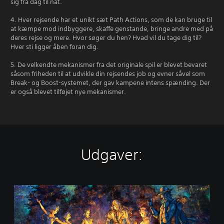
sig fra dag til nat.
4. Hver rejsende har et unikt sæt Path Actions, som de kan bruge til
at kæmpe mod indbyggere, skaffe genstande, bringe andre med på
deres rejse og mere. Hvor søger du hen? Hvad vil du tage dig til?
Hver sti ligger åben foran dig.
5. De velkendte mekanismer fra det originale spil er blevet bevaret
såsom friheden til at udvikle din rejsendes job og evner såvel som
Break- og Boost-systemet, der gav kampene intens spænding. Der
er også blevet tilføjet nye mekanismer.
Udgaver:
O
C
T
O