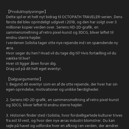
【Produktoplysninger】
Dette spil er et helt nyt bidrag til OCTOPATH TRAVELER-serien. Dens
første del blev oprindeligt udgivet i 2018, og den har solgt over 3
millioner kopier verden over. Seriens HD-2D-grafik, en
sammensmeltning af retro pixel-kunst og 3DCG, bliver løftet til
endnu større højder.
I verdenen Solistia tager otte nye rejsende ind i en spændende ny
æra.
Hvor søger du hen? Hvad vil du tage dig til? Hvis fortælling vil du
vække til live?
Hver sti ligger åben foran dig.
Drag ud på dit helt eget eventyr.
【Salgsargumenter】
1. Begynd dit eventyr som en af de otte rejsende, der hver har sin
egen oprindelse, motivationer og unikke færdigheder.
2. Seriens HD-2D-grafik, en sammensmeltning af retro pixel-kunst
og 3DCG, bliver løftet til endnu større højder.
3. Historien finder sted i Solistia, hvor forskelligartede kulturer trives
fra øst til vest, og hvor den nye æras industri blomstrer. Du kan
sejle på havet og udforske hver en afkrog i en verden, der ændrer