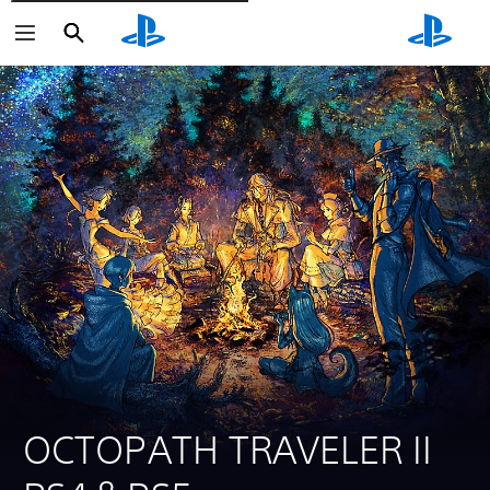
Søg
Søg
Søg
OCTOPATH TRAVELER II 