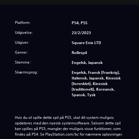
e
D
e
m
Platform:
PS4, PS5
o
Udgivelse:
23/2/2023
Udgiver:
Square Enix LTD
Genrer:
Rollespil
Stemme:
Engelsk, Japansk
Skærmsprog:
Engelsk, Fransk (Frankrig),
Italiensk, Japansk, Kinesisk
(forenklet), Kinesisk
(traditionelt), Koreansk,
Spansk, Tysk
Hvis du vil spille dette spil på PS5, skal dit system muligvis 
opdateres med den nyeste systemsoftware. Selvom dette spil 
kan spilles på PS5, mangler der muligvis visse funktioner, som 
findes på PS4. Se PlayStation.com/bc for nærmere oplysninger.