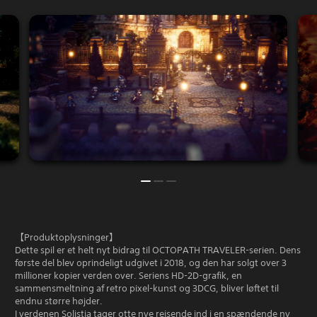
【Produktoplysninger】
Dette spil er et helt nyt bidrag til OCTOPATH TRAVELER-serien. Dens
første del blev oprindeligt udgivet i 2018, og den har solgt over 3
millioner kopier verden over. Seriens HD-2D-grafik, en
sammensmeltning af retro pixel-kunst og 3DCG, bliver løftet til
endnu større højder.
I verdenen Solistia tager otte nye rejsende ind i en spændende ny