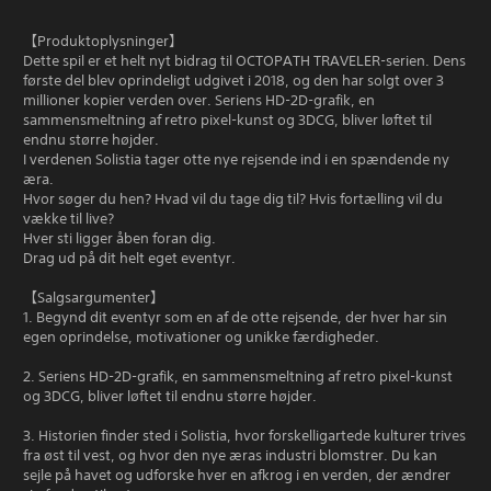
【Produktoplysninger】
Dette spil er et helt nyt bidrag til OCTOPATH TRAVELER-serien. Dens
første del blev oprindeligt udgivet i 2018, og den har solgt over 3
millioner kopier verden over. Seriens HD-2D-grafik, en
sammensmeltning af retro pixel-kunst og 3DCG, bliver løftet til
endnu større højder.
I verdenen Solistia tager otte nye rejsende ind i en spændende ny
æra.
Hvor søger du hen? Hvad vil du tage dig til? Hvis fortælling vil du
vække til live?
Hver sti ligger åben foran dig.
Drag ud på dit helt eget eventyr.
【Salgsargumenter】
1. Begynd dit eventyr som en af de otte rejsende, der hver har sin
egen oprindelse, motivationer og unikke færdigheder.
2. Seriens HD-2D-grafik, en sammensmeltning af retro pixel-kunst
og 3DCG, bliver løftet til endnu større højder.
3. Historien finder sted i Solistia, hvor forskelligartede kulturer trives
fra øst til vest, og hvor den nye æras industri blomstrer. Du kan
sejle på havet og udforske hver en afkrog i en verden, der ændrer