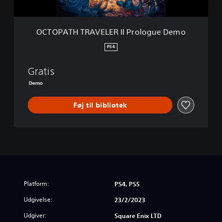
A
V
E
OCTOPATH TRAVELER II Prologue Demo
L
E
PS4
R
I
Gratis
I
P
Demo
r
o
Føj til bibliotek
l
o
g
u
e
D
e
m
Platform:
PS4, PS5
o
Udgivelse:
23/2/2023
Udgiver:
Square Enix LTD