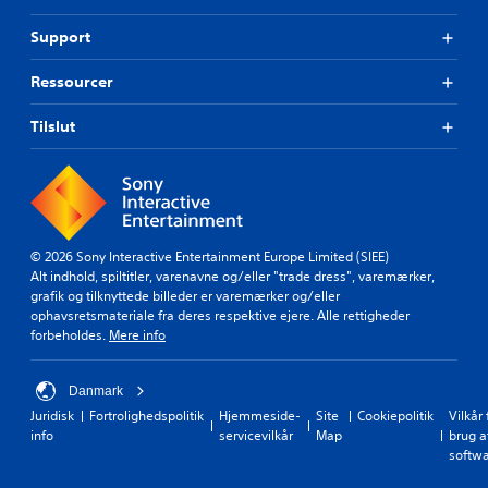
Support
Ressourcer
Tilslut
© 2026 Sony Interactive Entertainment Europe Limited (SIEE)
Alt indhold, spiltitler, varenavne og/eller "trade dress", varemærker,
grafik og tilknyttede billeder er varemærker og/eller
ophavsretsmateriale fra deres respektive ejere. Alle rettigheder
forbeholdes.
Mere info
Danmark
Juridisk
Fortrolighedspolitik
Hjemmeside-
Site
Cookiepolitik
Vilkår 
info
servicevilkår
Map
brug a
softw