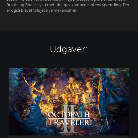
Break- og Boost-systemet, der gav kampene intens spænding. Der
er også blevet tilføjet nye mekanismer.
Udgaver:
O
C
T
O
P
A
T
H
T
R
A
V