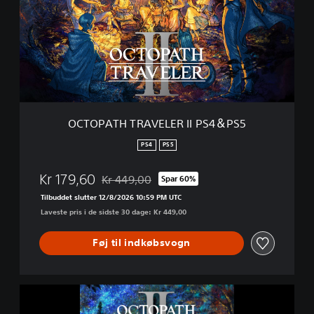
P
A
T
H
T
R
A
V
E
OCTOPATH TRAVELER II PS4＆PS5
L
E
PS4
PS5
R
I
Kr 179,60
Kr 449,00
Spar 60%
I
Nedsat fra den normale pris på Kr 449,00
P
Tilbuddet slutter 12/8/2026 10:59 PM UTC
S
Laveste pris i de sidste 30 dage: Kr 449,00
4
＆
Føj til indkøbsvogn
P
S
5
O
C