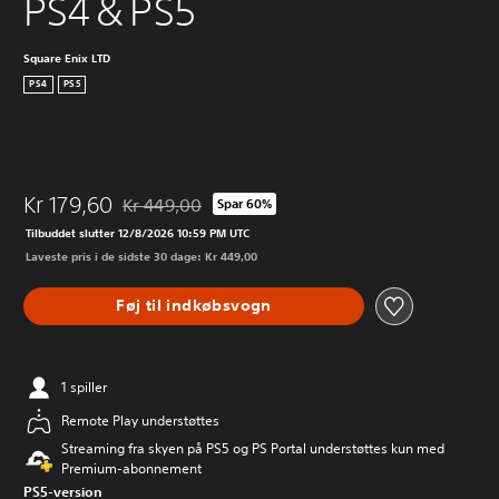
PS4＆PS5
Square Enix LTD
PS4
PS5
Kr 179,60
Kr 449,00
Spar 60%
Nedsat fra den normale pris på Kr 449,00
Tilbuddet slutter 12/8/2026 10:59 PM UTC
Laveste pris i de sidste 30 dage: Kr 449,00
Føj til indkøbsvogn
1 spiller
Remote Play understøttes
Streaming fra skyen på PS5 og PS Portal understøttes kun med
Premium-abonnement
PS5-version