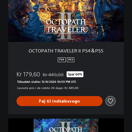
P
A
T
H
T
R
A
V
E
OCTOPATH TRAVELER II PS4＆PS5
L
E
PS4
PS5
R
I
Kr 179,60
Kr 449,00
Spar 60%
I
Nedsat fra den normale pris på Kr 449,00
P
Tilbuddet slutter 12/8/2026 10:59 PM UTC
S
Laveste pris i de sidste 30 dage: Kr 449,00
4
＆
Føj til indkøbsvogn
P
S
5
O
C