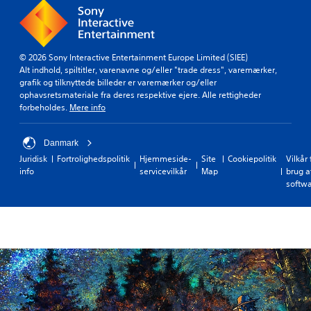
© 2026 Sony Interactive Entertainment Europe Limited (SIEE)
Alt indhold, spiltitler, varenavne og/eller "trade dress", varemærker,
grafik og tilknyttede billeder er varemærker og/eller
ophavsretsmateriale fra deres respektive ejere. Alle rettigheder
forbeholdes.
Mere info
Danmark
Juridisk
Fortrolighedspolitik
Hjemmeside-
Site
Cookiepolitik
Vilkår 
info
servicevilkår
Map
brug a
softw