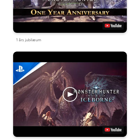
1 års jubilæum