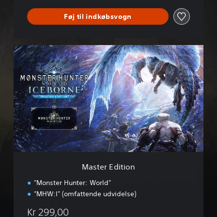
d
Føj til indkøbsvogn
M
a
s
t
e
r
E
d
i
t
i
o
n
Master Edition
"Monster Hunter: World"
"MHW:I" (omfattende udvidelse)
Kr 299,00