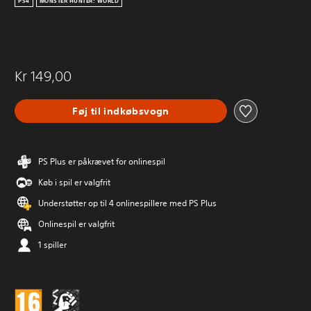
PS4
MONSTER HUNTER: WORLD
Kr 149,00
Føj til indkøbsvogn
PS Plus er påkrævet for onlinespil
Køb i spil er valgfrit
Understøtter op til 4 onlinespillere med PS Plus
Onlinespil er valgfrit
1 spiller