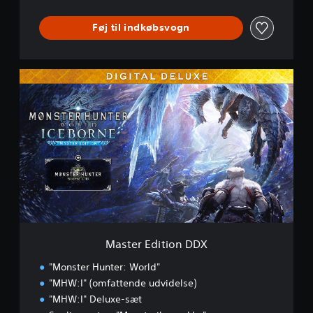
Føj til indkøbsvogn
M
a
s
t
e
r
E
d
i
t
i
o
n
Master Edition DDX
D
D
"Monster Hunter: World"
X
"MHW:I" (omfattende udvidelse)
"MHW:I" Deluxe-sæt