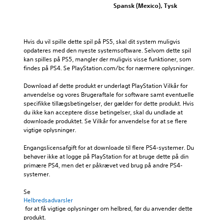
Spansk (Mexico), Tysk
Hvis du vil spille dette spil på PS5, skal dit system muligvis 
opdateres med den nyeste systemsoftware. Selvom dette spil 
kan spilles på PS5, mangler der muligvis visse funktioner, som 
findes på PS4. Se PlayStation.com/bc for nærmere oplysninger.
Download af dette produkt er underlagt PlayStation Vilkår for 
anvendelse og vores Brugeraftale for software samt eventuelle 
specifikke tillægsbetingelser, der gælder for dette produkt. Hvis 
du ikke kan acceptere disse betingelser, skal du undlade at 
downloade produktet. Se Vilkår for anvendelse for at se flere 
vigtige oplysninger.
Engangslicensafgift for at downloade til flere PS4-systemer. Du 
behøver ikke at logge på PlayStation for at bruge dette på din 
primære PS4, men det er påkrævet ved brug på andre PS4-
systemer.
Se 
Helbredsadvarsler
 for at få vigtige oplysninger om helbred, før du anvender dette 
produkt.