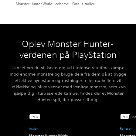
Monster Hunter World: Iceborne - Fatalis-trailer
Oplev Monster Hunter-
verdenen på PlayStation
Uanset om du vil kaste dig ud i intense realtime-kampe
mod enorme monstre og bruge dele fra dem på at bygge
effektive nye våben og rustninger, eller du hellere vil
udklække og blive venner med venlige monstre, som kan
hjælpe dig i turbaserede kampe, findes der et Monster
Hunter-spil, der passer til dig.
Action
Rollespil
Monster Hunter Wilds
Monster 