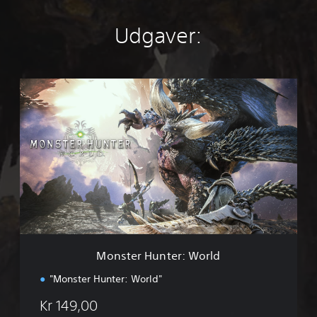
Udgaver:
M
o
n
s
t
e
r
H
u
n
t
e
r
Monster Hunter: World
:
W
"Monster Hunter: World"
o
r
Kr 149,00
l