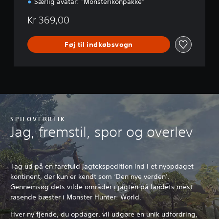
Særlig avatar: "Monsterikonpakke"
Kr 369,00
Føj til indkøbsvogn
SPILOVERBLIK
Jag, fremstil, spor og overlev
Tag ud på en farefuld jagtekspedition ind i et nyopdaget
kontinent, der kun er kendt som ‘Den nye verden’.
Gennemsøg dets vilde områder i jagten på landets mest
rasende bæster i Monster Hunter: World.
Hver ny fjende, du opdager, vil udgøre en unik udfordring,