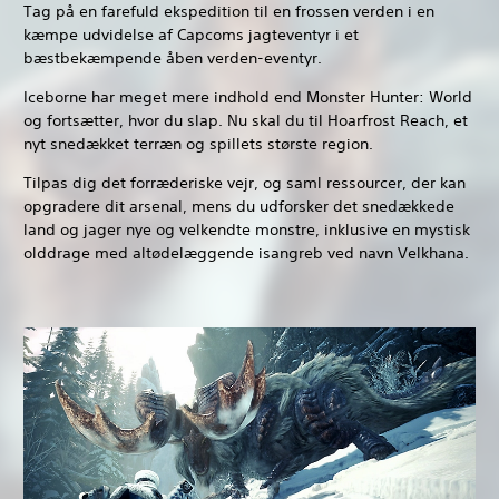
Tag på en farefuld ekspedition til en frossen verden i en
kæmpe udvidelse af Capcoms jagteventyr i et
bæstbekæmpende åben verden-eventyr.
Iceborne har meget mere indhold end Monster Hunter: World
og fortsætter, hvor du slap. Nu skal du til Hoarfrost Reach, et
nyt snedækket terræn og spillets største region.
Tilpas dig det forræderiske vejr, og saml ressourcer, der kan
opgradere dit arsenal, mens du udforsker det snedækkede
land og jager nye og velkendte monstre, inklusive en mystisk
olddrage med altødelæggende isangreb ved navn Velkhana.