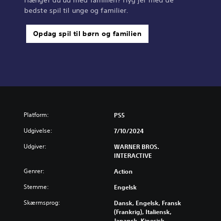
Hænger du ud med familien? Hyg jer med de
bedste spil til unge og familier.
Opdag spil til børn og familien
Platform:
PS5
Udgivelse:
7/10/2024
Udgiver:
WARNER BROS.
INTERACTIVE
Genrer:
Action
Stemme:
Engelsk
Skærmsprog:
Dansk, Engelsk, Fransk
(Frankrig), Italiensk,
Japansk, Kinesisk