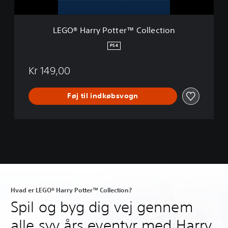
P
o
t
LEGO® Harry Potter™ Collection
t
e
PS4
r
™
Kr 149,00
C
o
l
Føj til indkøbsvogn
l
e
c
t
i
o
n
Hvad er LEGO® Harry Potter™ Collection?
Spil og byg dig vej gennem
alle syv års eventyr med Harry