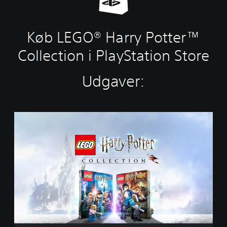
Køb LEGO® Harry Potter™
Collection i PlayStation Store
Udgaver:
L
E
G
O
®
H
a
r
r
y
P
o