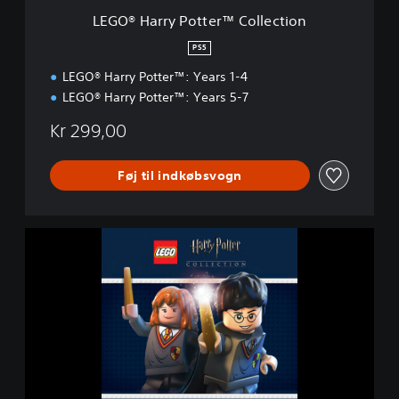
t
LEGO® Harry Potter™ Collection
t
e
PS5
r
LEGO® Harry Potter™: Years 1-4
™
C
LEGO® Harry Potter™: Years 5-7
o
l
Kr 299,00
l
e
Føj til indkøbsvogn
c
t
i
o
L
n
E
G
O
®
H
a
r
r
y