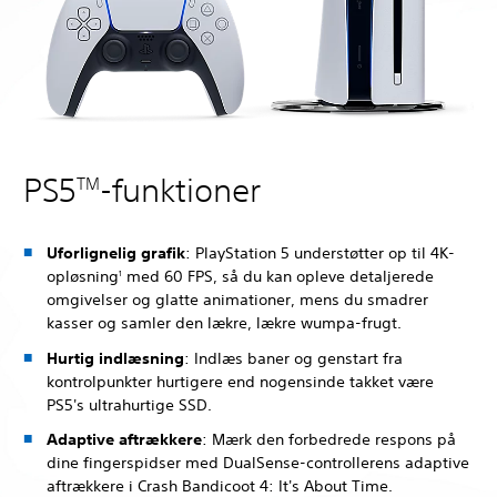
PS5
-funktioner
TM
Uforlignelig grafik
: PlayStation 5 understøtter op til 4K-
opløsning
med 60 FPS, så du kan opleve detaljerede
1
omgivelser og glatte animationer, mens du smadrer
kasser og samler den lækre, lækre wumpa-frugt.
Hurtig indlæsning
: Indlæs baner og genstart fra
kontrolpunkter hurtigere end nogensinde takket være
PS5's ultrahurtige SSD.
Adaptive aftrækkere
: Mærk den forbedrede respons på
dine fingerspidser med DualSense-controllerens adaptive
aftrækkere i Crash Bandicoot 4: It's About Time.