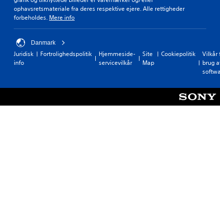
ophavsretsmateriale fra deres respektive ejere. Alle rettigheder
forbeholdes.
Mere info
Danmark
Juridisk
Fortrolighedspolitik
Hjemmeside-
Site
Cookiepolitik
Vilkår 
info
servicevilkår
Map
brug a
softw