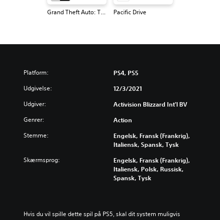
Grand Theft Auto: The Trilogy - The Definitive Edition
Pacific Drive
Platform:
PS4, PS5
Udgivelse:
12/3/2021
Udgiver:
Activision Blizzard Int'l BV
Genrer:
Action
Stemme:
Engelsk, Fransk (Frankrig),
Italiensk, Spansk, Tysk
Skærmsprog:
Engelsk, Fransk (Frankrig),
Italiensk, Polsk, Russisk,
Spansk, Tysk
Hvis du vil spille dette spil på PS5, skal dit system muligvis 