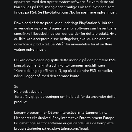
opdateres med den nyeste systemsoftware. Selvom dette spil 
kan spilles på PS5, mangler der muligvis visse funktioner, som 
findes på PS4. Se PlayStation.com/bc for nærmere oplysninger.
Download af dette produkt er underlagt PlayStation Vilkår for 
anvendelse og vores Brugeraftale for software samt eventuelle 
specifikke tillægsbetingelser, der gælder for dette produkt. Hvis 
du ikke kan acceptere disse betingelser, skal du undlade at 
downloade produktet. Se Vilkår for anvendelse for at se flere 
vigtige oplysninger.
Du kan downloade og spille dette indhold på den primære PS5-
konsol, som er tilknyttet din konto (gennem indstillingen 
“Konsoldeling og offlinespil”), og på alle andre PS5-konsoller, 
når du logger på med den samme konto.
Se 
Helbredsadvarsler
 for at få vigtige oplysninger om helbred, før du anvender dette 
produkt.
Library-programmer ©Sony Interactive Entertainment Inc. 
Licenseret eksklusivt til Sony Interactive Entertainment Europe. 
Brugsbetingelser for software er gældende, læs de komplette 
brugsrettigheder på eu.playstation.com/legal.