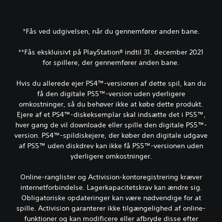
*Fås ved udgivelsen, når du gennemfører anden bane.
**Fås ekskluisivt på PlayStation® indtil 31. december 2021
for spillere, der gennemfører anden bane.
Hvis du allerede ejer PS4™-versionen af dette spil, kan du
få den digitale PS5™-version uden yderligere
omkostninger, så du behøver ikke at købe dette produkt.
Ejere af et PS4™-diskeksemplar skal indsætte det i PS5™,
hver gang de vil downloade eller spille den digitale PS5™-
version. PS4™-spildiskejere, der køber den digitale udgave
af PS5™ uden diskdrev kan ikke få PS5™-versionen uden
yderligere omkostninger.
Online-ranglister og Activision-kontoregistrering kræver
internetforbindelse. Lagerkapacitetskrav kan ændre sig.
Obligatoriske opdateringer kan være nødvendige for at
spille. Activision garanterer ikke tilgængelighed af online-
funktioner og kan modificere eller afbryde disse efter