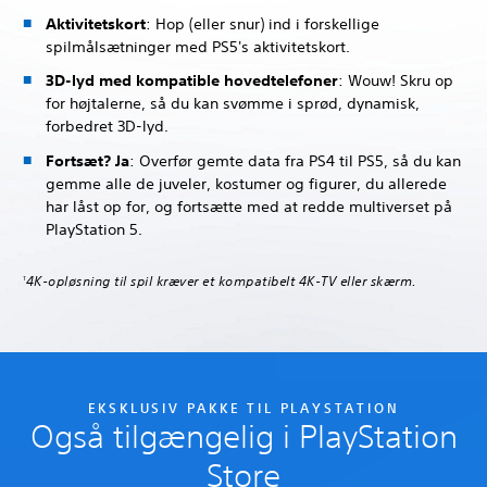
Aktivitetskort
: Hop (eller snur) ind i forskellige
spilmålsætninger med PS5's aktivitetskort.
3D-lyd med kompatible hovedtelefoner
: Wouw! Skru op
for højtalerne, så du kan svømme i sprød, dynamisk,
forbedret 3D-lyd.
Fortsæt? Ja
: Overfør gemte data fra PS4 til PS5, så du kan
gemme alle de juveler, kostumer og figurer, du allerede
har låst op for, og fortsætte med at redde multiverset på
PlayStation 5.
4K-opløsning til spil kræver et kompatibelt 4K-TV eller skærm.
1
EKSKLUSIV PAKKE TIL PLAYSTATION
Også tilgængelig i PlayStation
Store