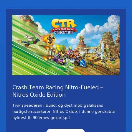
Crash Team Racing Nitro-Fueled –
Nitros Oxide Edition
Tryk speederen i bund, og dyst mod galaksens
hurtigste racerkører, Nitros Oxide, i denne genskabte
hyldest til 90'ernes gokartspil.