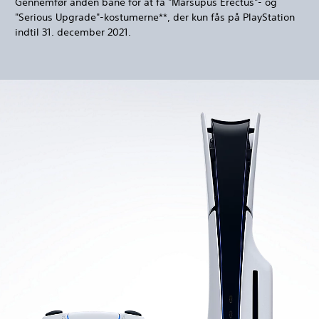
Gennemfør anden bane for at få "Marsupus Erectus"- og
"Serious Upgrade"-kostumerne**, der kun fås på PlayStation
indtil 31. december 2021.