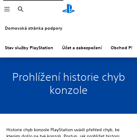
Vyhledat
Domovská stránka podpory
Stav služby PlayStation
Účet a zabezpečení
Obchod PS S
Prohlížení historie chyb
konzole
Historie chyb konzole PlayStation uvádí přehled chyb, ke
kterým došlo na tvé konzoli. Postup, jak prohlížet historii