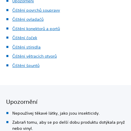
Upozornění
Čištění povrchů soupravy
Čištění ovladačů
Čištění konektorů a portů
Čištění čoček
Čištění stínidla
Čištění větracích otvorů
Čištění špuntů
Upozornění
Nepoužívej těkavé látky, jako jsou insekticidy.
Zabraň tomu, aby se po delší dobu produktu dotýkala pryž
nebo vinyl.