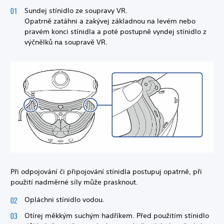
Sundej stínidlo ze soupravy VR.
Opatrně zatáhni a zakývej základnou na levém nebo
pravém konci stínidla a poté postupně vyndej stínidlo z
výčnělků na soupravě VR.
Při odpojování či připojování stínidla postupuj opatrně, při
použití nadměrné síly může prasknout.
Opláchni stínidlo vodou.
Otírej měkkým suchým hadříkem. Před použitím stínidlo