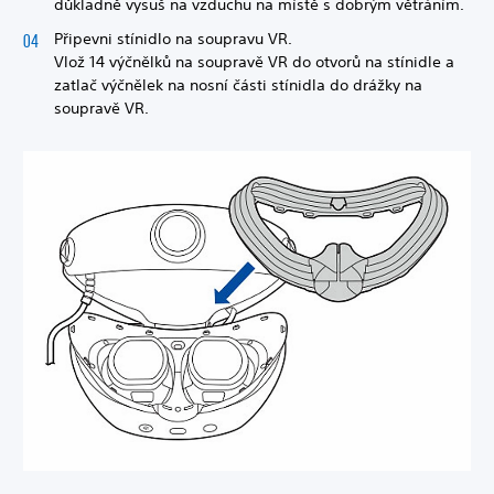
důkladně vysuš na vzduchu na místě s dobrým větráním.
Připevni stínidlo na soupravu VR.
Vlož 14 výčnělků na soupravě VR do otvorů na stínidle a
zatlač výčnělek na nosní části stínidla do drážky na
soupravě VR.