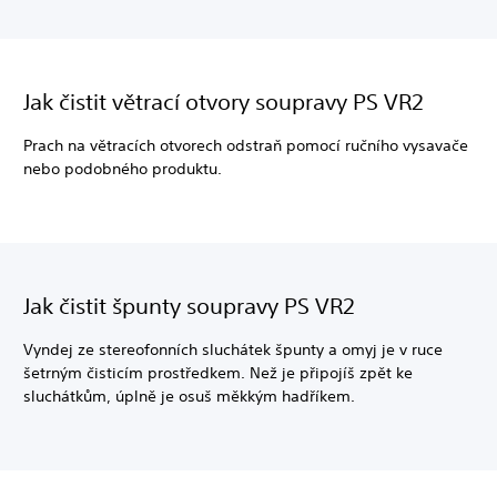
Jak čistit větrací otvory soupravy PS VR2
Prach na větracích otvorech odstraň pomocí ručního vysavače
nebo podobného produktu.
Jak čistit špunty soupravy PS VR2
Vyndej ze stereofonních sluchátek špunty a omyj je v ruce
šetrným čisticím prostředkem. Než je připojíš zpět ke
sluchátkům, úplně je osuš měkkým hadříkem.