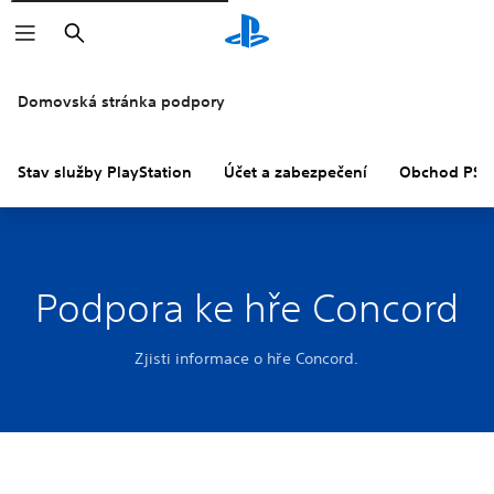
Vyhledat
Domovská stránka podpory
Stav služby PlayStation
Účet a zabezpečení
Obchod PS S
Podpora ke hře Concord
Zjisti informace o hře Concord.