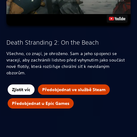
Death Stranding 2: On the Beach
Všechno, co znají, je ohroženo. Sam a jeho spojenci se
vracejí, aby zachránili lidstvo před vyhynutím jako součást
nové flotily, která rozšiřuje chirální síť k nevídaným
obzorům.
Zjistit víc
Předobjednat ve službě Steam
Předobjednat u Epic Games