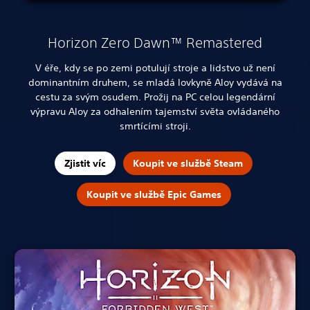
Horizon Zero Dawn™ Remastered
V éře, kdy se po zemi potulují stroje a lidstvo už není
dominantním druhem, se mladá lovkyně Aloy vydává na
cestu za svým osudem.
Prožij na PC celou legendární
výpravu Aloy za odhalením tajemství světa ovládaného
smrtícími stroji.
Zjistit víc
Koupit ve službě Steam
Koupit ve službě Epic Games