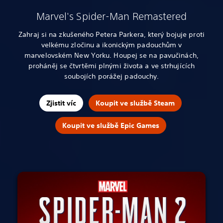
Marvel's Spider-Man Remastered
Zahraj si na zkušeného Petera Parkera, který bojuje proti
velkému zločinu a ikonickým padouchům v
marvelovském New Yorku. Houpej se na pavučinách,
proháněj se čtvrtěmi plnými života a ve strhujících
soubojích porážej padouchy.
Zjistit víc
Koupit ve službě Steam
Koupit ve službě Epic Games