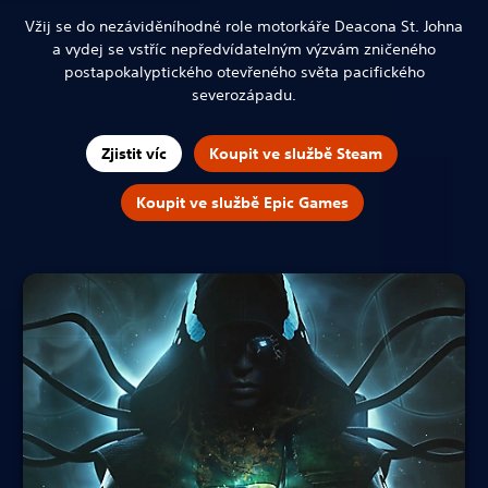
Vžij se do nezáviděníhodné role motorkáře Deacona St. Johna
a vydej se vstříc nepředvídatelným výzvám zničeného
postapokalyptického otevřeného světa pacifického
severozápadu.
Zjistit víc
Koupit ve službě Steam
Koupit ve službě Epic Games