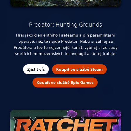
Predator: Hunting Grounds
Hraj jako člen elitního Fireteamu a plň paramilitární
operace, než tě najde Predátor. Nebo si zahraj za
Predátora a lov tu nejcennější kořist, vybírej si ze sady
smrtících mimozemských technologií a sbírej trofeje.
Zjistit víc
Koupit ve službě Steam
Koupit ve službě Epic Games