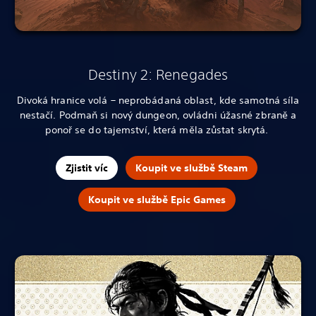
Destiny 2: Renegades
Divoká hranice volá – neprobádaná oblast, kde samotná síla
nestačí. Podmaň si nový dungeon, ovládni úžasné zbraně a
ponoř se do tajemství, která měla zůstat skrytá.
Zjistit víc
Koupit ve službě Steam
Koupit ve službě Epic Games