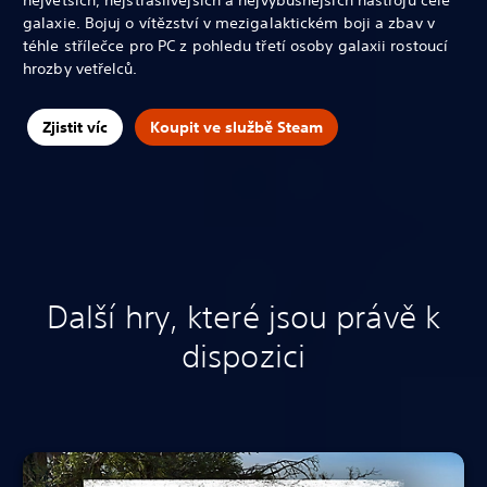
galaxie. Bojuj o vítězství v mezigalaktickém boji a zbav v
téhle střílečce pro PC z pohledu třetí osoby galaxii rostoucí
hrozby vetřelců.
Zjistit víc
Koupit ve službě Steam
Další hry, které jsou právě k
dispozici