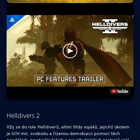
Helldivers 2
Vžij se do role Helldiverů, elitní třídy vojáků, jejichž úkolem
je šířit mír, svobodu a řízenou demokracii pomocí těch
největších, nejstrašlivějších a nejvýbušnějších nástrojů celé