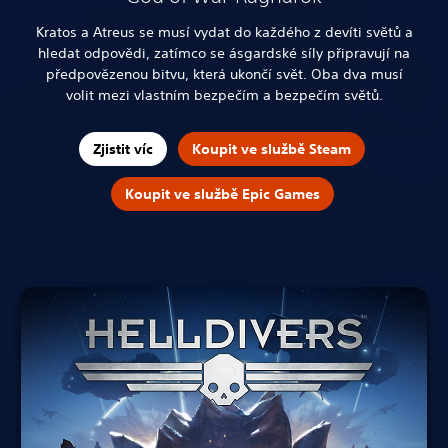
Kratos a Atreus se musí vydat do každého z devíti světů a
hledat odpovědi, zatímco se ásgardské síly připravují na
předpovězenou bitvu, která ukončí svět. Oba dva musí
volit mezi vlastním bezpečím a bezpečím světů.
Zjistit víc
Koupit ve službě Steam
Koupit ve službě Epic Games