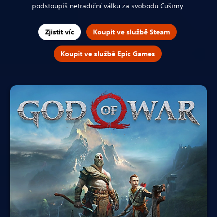
podstoupíš netradiční válku za svobodu Cušimy.
Zjistit víc
Koupit ve službě Steam
Koupit ve službě Epic Games