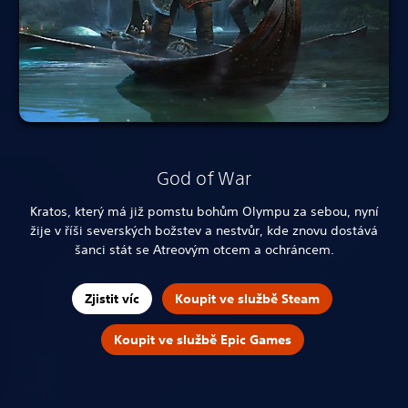
God of War
Kratos, který má již pomstu bohům Olympu za sebou, nyní
žije v říši severských božstev a nestvůr, kde znovu dostává
šanci stát se Atreovým otcem a ochráncem.
Zjistit víc
Koupit ve službě Steam
Koupit ve službě Epic Games