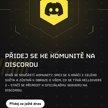
PŘIDEJ SE KE KOMUNITĚ NA
DISCORDU
STAŇ SE SOUČÁSTÍ KOMUNITY, SPOJ SE S HRÁČI Z CELÉHO
SVĚTA A ZŮSTAŇ V OBRAZE O VŠEM, CO SE TÝKÁ HELLDIVERS
2 – STAČÍ SE PŘIPOJIT K OFICIÁLNÍMU SERVERU NA
DISCORDU.
Přidej se ještě dnes