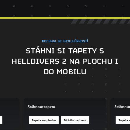
POCHVAL SE SVOU VĚRNOSTÍ
STÁHNI SI TAPETY S
HELLDIVERS 2 NA PLOCHU I
DO MOBILU
Stáhnout tapetu
Stáhnout
Tapeta na plochu
Mobilní zařízení
Tapeta 