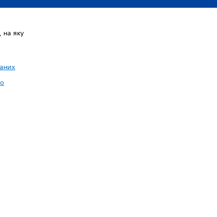
 на яку
даних
го