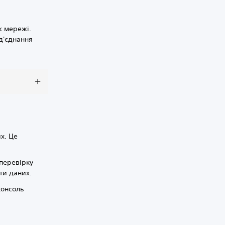
ж мережі.
д'єднання
х. Це
 перевірку
ти даних.
консоль