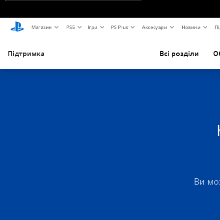
Магазин
PS5
Ігри
PS Plus
Аксесуари
Новини
Пі
Підтримка
Всі розділи
О
Ви мо