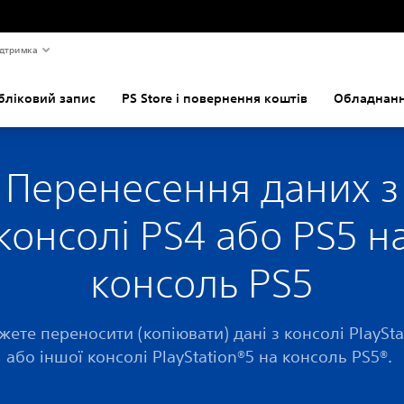
дтримка
бліковий запис
PS Store і повернення коштів
Обладнанн
Перенесення даних з
консолі PS4 або PS5 н
консоль PS5
жете переносити (копіювати) дані з консолі PlaySta
або іншої консолі PlayStation®5 на консоль PS5®.