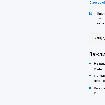
Синхроні
Підкл
Викор
(через
Як під'
Важл
Не вим
може п
Під ча
підклю
Ви мож
PS5.