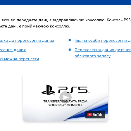
з якої ви передаєте дані, є відправляючою консоллю. Консоль PS5,
аєте дані, є приймаючою консоллю.
овка до перенесення даних
Інші способи перенесення 
есення даних
Перенесення даних дитячо
облікового запису
які можна перенести