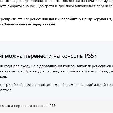
ра готова до відтворення, її значок з'являється на початковому ек
ете вибрати значок, щоб грати в гру, поки виконується перенес
ревірити стан перенесення даних, перейдіть у центр керування, 
іть
Завантаження/передавання
.
ні можна перенести на консоль PS5?
ні коди для входу на відправляючій консолі також переносяться 
ючу консоль. При вході в систему на приймаючій консолі введіт
код.
кі ігри або збережені дані, які вже збережені на приймаючій кон
сяться.
кі можна перенести з консолі PS5