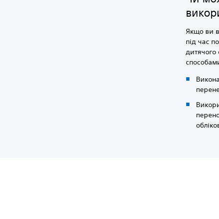
викор
Якщо ви в
під час п
дитячого 
способам
Викона
перене
Викори
перено
обліко