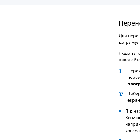
Перен
Для перен
дотримуйт
Якщо ви х
виконайте 
Перек
перей
прог
Вибе
екран
Під ча
Ви мож
наприк
консол