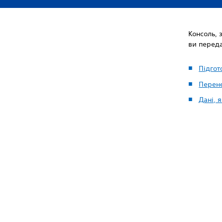
Консоль, 
ви перед
Підгот
Перен
Дані, 