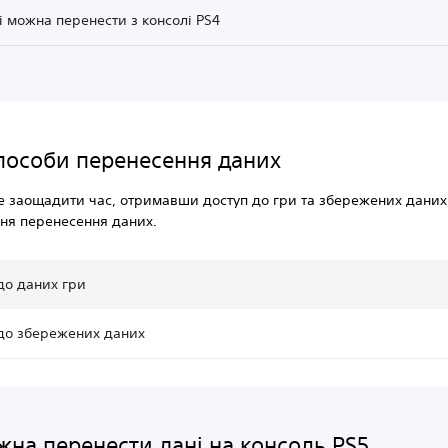
кі можна перенести з консолі PS4
способи перенесення даних
 заощадити час, отримавши доступ до гри та збережених даних
ня перенесення даних.
до даних гри
до збережених даних
жна перенести дані на консоль PS5,