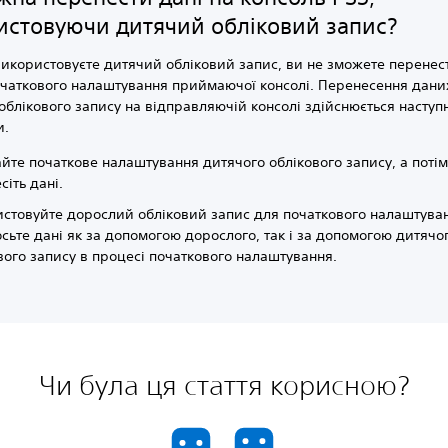
истовуючи дитячий обліковий запис?
икористовуєте дитячий обліковий запис, ви не зможете перенес
очаткового налаштування приймаючої консолі. Перенесення дани
облікового запису на відправляючій консолі здійснюється насту
и.
йте початкове налаштування дитячого облікового запису, а поті
сіть дані.
стовуйте дорослий обліковий запис для початкового налаштуван
сьте дані як за допомогою дорослого, так і за допомогою дитячо
вого запису в процесі початкового налаштування.
Чи була ця стаття корисною?