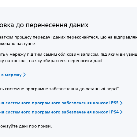
товка до перенесення даних
атком процесу передачі даних переконайтеся, що на відправля
иконано наступне:
іть у мережу під тим самим обліковим записом, під яким ви увій
у на консолі, на яку збираєтеся переносити дані.
и в мережу
ть системне програмне забезпечення до останньої версії
я системного програмного забезпечення консолі PS5
я системного програмного забезпечення консолі PS4
онізуйте дані про призи.