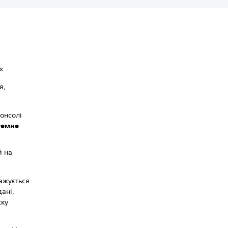
х.
я,
онсолі
темне
й на
ажується.
ані,
ску