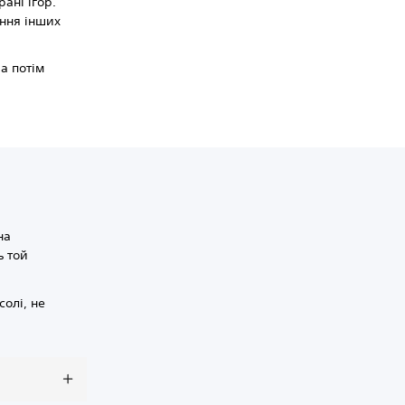
рані ігор.
ення інших
а потім
на
ь той
солі, не