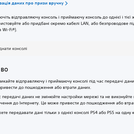
зація даних про призи вручну
ючіть відправляючу консоль і приймаючу консоль до однієї і тієї 
истовуйте або придбані окремо кабелі LAN, або безпроводове пі
 Wi-Fi®).
єднати консолі
иво
икайте відправляючу і приймаючу консолі під час передачі дани
ривести до пошкодження або втрати даних.
с передачі даних не змінюйте настройки мережі та не виконуйте
чення до Інтернету. Це може привести до пошкодження або втра
ете передавати дані тільки з однієї консолі PS4 або PS5 на одну 