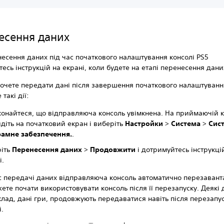
есення даних
есення даних під час початкового налаштування консолі PS5
есь інструкцій на екрані, коли будете на етапі перенесення дани
очете передати дані після завершення початкового налаштуванн
такі дії:
онайтеся, що відправляюча консоль увімкнена. На приймаючій к
діть на початковий екран і виберіть
Настройки
>
Система
>
Сис
рамне забезпечення.
.
ріть
Перенесення даних
>
Продовжити
і дотримуйтесь інструкці
і.
с передачі даних відправляюча консоль автоматично перезавант
ете почати використовувати консоль після її перезапуску. Деякі д
лад, дані гри, продовжують передаватися навіть після перезапу
і.