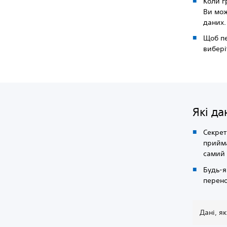
Коли г
Ви мож
даних.
Щоб пе
вибер
Які да
Секрет
прийма
самий 
Будь-я
перено
Дані, я