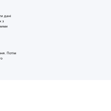
ти дані
х з
пними
м
ня. Потім
го