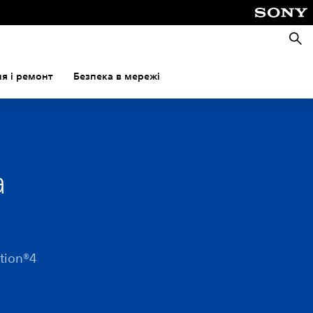
Пошу
я і ремонт
Безпека в мережі
а
tion®4