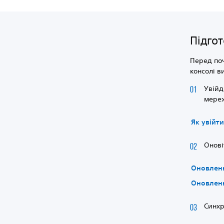
Підго
Перед поч
консолі в
Увійд
мереж
Як увійт
Онові
Оновленн
Оновленн
Синхр