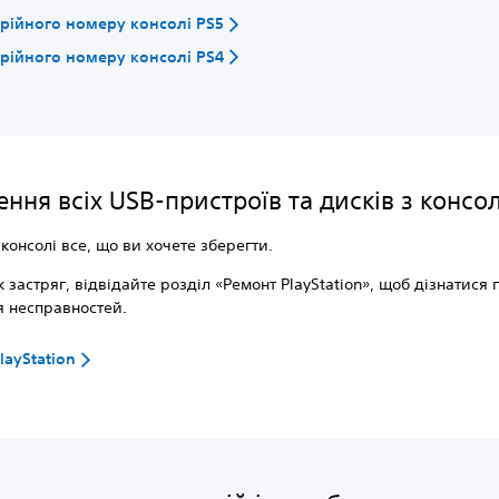
рійного номеру консолі PS5
рійного номеру консолі PS4
ння всіх USB-пристроїв та дисків з консол
 консолі все, що ви хочете зберегти.
 застряг, відвідайте розділ «Ремонт PlayStation», щоб дізнатися 
я несправностей.
layStation