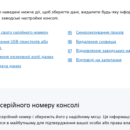
 наведені нижче дії, щоб зберегти дані, видалити будь-яку інфо
 заводські настройки консолі.
 свого серійного номеру
Синхронізування призів
ення USB-пристроїв або
Видалення сховища
ів
Відновлення заводських н
ення резервної копії даних
Відповіді на запитання
дача даних
 серійного номеру консолі
серійний номер і збережіть його у надійному місці. Ця інформац
ся в майбутньому для підтвердження вашої особи або права вла