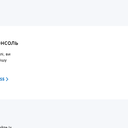
онсоль
лі, ви
нішу
PS5
йте їх