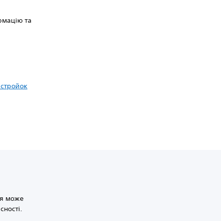
рмацію та
астройок
ія може
сності.