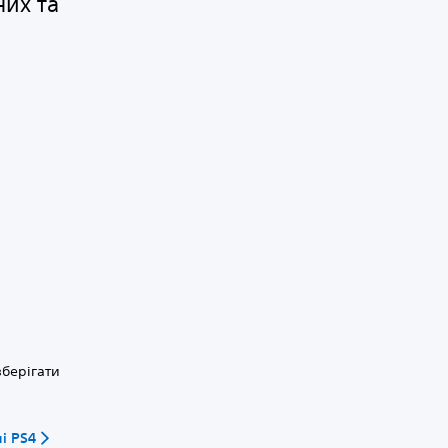
них та
зберігати
і PS4