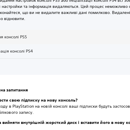
кидання настройок консолі PS5 або ініціалізації консолі PS4 всі з
і настройки та інформація видаляються. Цей процес неможливо 
конайтеся, що ви не видалите важливі дані помилково. Видалені
о відновити.
я консолі PS5
зація консолі PS4
 на запитання
ести свою підписку на нову консоль?
ходу в PlayStation на новій консолі ваші підписки будуть застосо
лікового запису.
 вийняти внутрішній жорсткий диск і вставити його в нову к