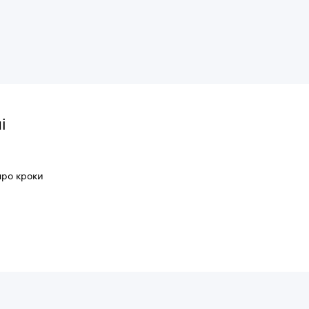
і
про кроки