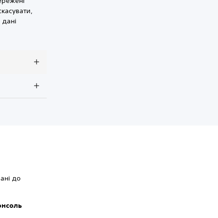
бережені
скасувати,
 дані
вані до
онсоль