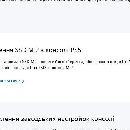
ення SSD M.2 з консолі PS5
становили SSD M.2 і хочете його зберегти, обов'язково видаліть 
 свої ігрові дані на SSD-сховище M.2.
я SSD M.2
влення заводських настройок консолі