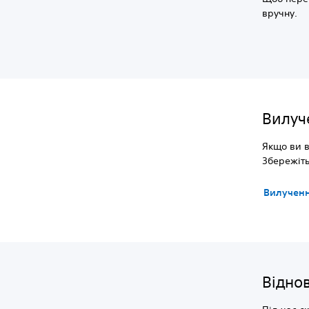
вручну.
Вилуч
Якщо ви в
Збережіть
Вилученн
Відно