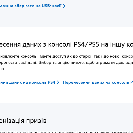
 можна зберігати на USB-носії
есення даних з консолі PS4/PS5 на іншу к
новлюєте консоль і маєте доступ як до старої, так і до нової консо
ренести свої дані. Виберіть опцію нижче, щоб отримати доклад
ію.
ння даних на консоль PS4
Перенесення даних на консоль 
нізація призів
онатися, що ви не втратите жодних даних про призи, синхронізу