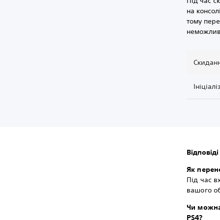
Під час с
на консол
тому пере
неможлив
Скиданн
Ініціалі
Відповіді
Як перен
Під час в
вашого об
Чи можна
PS4?