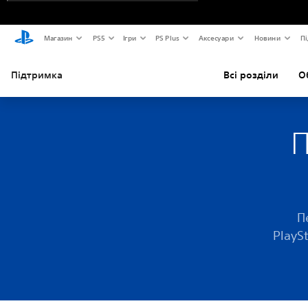
Магазин
PS5
Ігри
PS Plus
Аксесуари
Новини
Пі
Підтримка
Всі розділи
О
П
П
PlayS