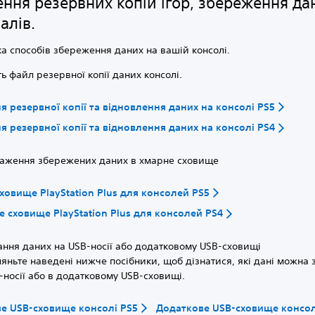
ння резервних копій ігор, збереження да
алів.
ька способів збереження даних на вашій консолі.
ть файл резервної копії даних консолі.
я резервної копії та відновлення даних на консолі PS5
я резервної копії та відновлення даних на консолі PS4
аження збережених даних в хмарне сховище
ховище PlayStation Plus для консолей PS5
 сховище PlayStation Plus для консолей PS4
ання даних на USB-носії або додатковому USB-сховищі
яньте наведені нижче посібники, щоб дізнатися, які дані можна 
-носії або в додатковому USB-сховищі.
е USB-сховище консолі PS5
Додаткове USB-сховище консол