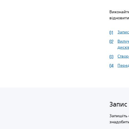
Виконайте
відновити
Запис
Вилуч
диск
Створ
Пере
Запис
Запишіть 
знадобити