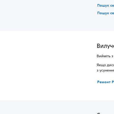
Пошук се
Пошук се
Вилуче
Вийміть з
Якщо диск
з усуненн
Ремонт P