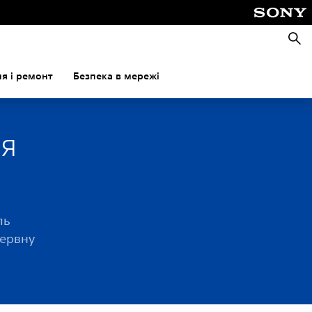
Пошу
я і ремонт
Безпека в мережі
ія
ль
зервну