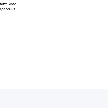
овите його
видалення