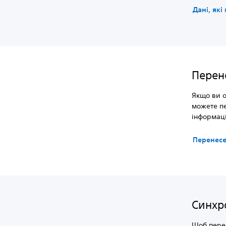
Дані, які
Перен
Якщо ви о
можете пе
інформац
Перенесе
Синхро
Щоб перек