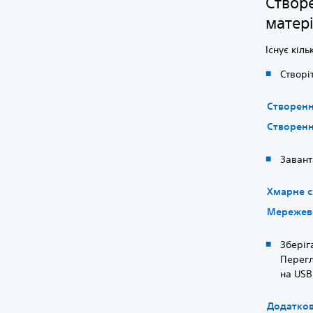
Створе
матері
Існує кіл
Створі
Створенн
Створенн
Завант
Хмарне с
Мережеве
Зберіг
Перегл
на USB
Додатков