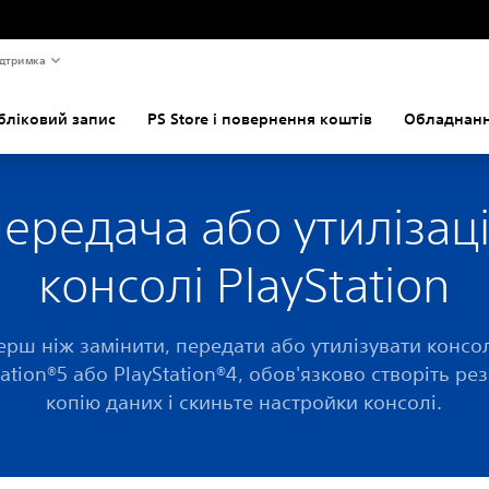
дтримка
бліковий запис
PS Store і повернення коштів
Обладнанн
ередача або утилізац
консолі PlayStation
ерш ніж замінити, передати або утилізувати консо
tation®5 або PlayStation®4, обов'язково створіть ре
копію даних і скиньте настройки консолі.