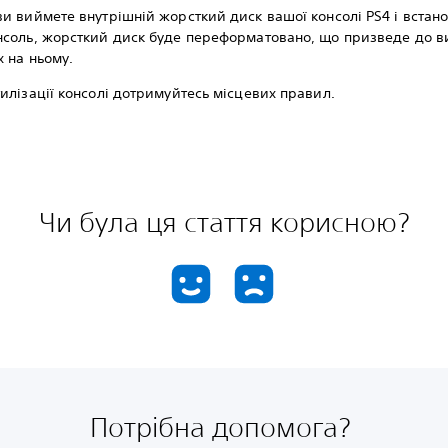
ви виймете внутрішній жорсткий диск вашої консолі PS4 і встан
онсоль, жорсткий диск буде переформатовано, що призведе до 
х на ньому.
тилізації консолі дотримуйтесь місцевих правил.
Чи була ця стаття корисною?
Потрібна допомога?