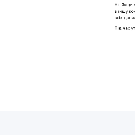
Ні. Якщо 
в іншу к
всіх дани
Під час у