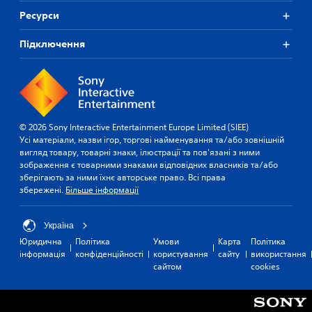
Ресурси
Підключення
© 2026 Sony Interactive Entertainment Europe Limited (SIEE)
Усі матеріали, назви ігор, торгові найменування та/або зовнішній
вигляд товару, товарні знаки, ілюстрації та пов'язані з ними
зображення є товарними знаками відповідних власників та/або
зберігають за ними їхнє авторське право. Всі права
збережені.
Більше інформації
Україна
Юридична
Політика
Умови
Карта
Політика
інформація
конфіденційності
користування
сайту
використання
сайтом
cookies