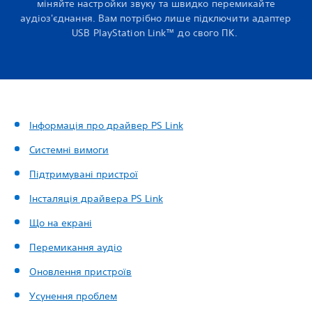
міняйте настройки звуку та швидко перемикайте
аудіоз'єднання. Вам потрібно лише підключити адаптер
USB PlayStation Link™ до свого ПК.
Інформація про драйвер PS Link
Системні вимоги
Підтримувані пристрої
Інсталяція драйвера PS Link
Що на екрані
Перемикання аудіо
Оновлення пристроїв
Усунення проблем