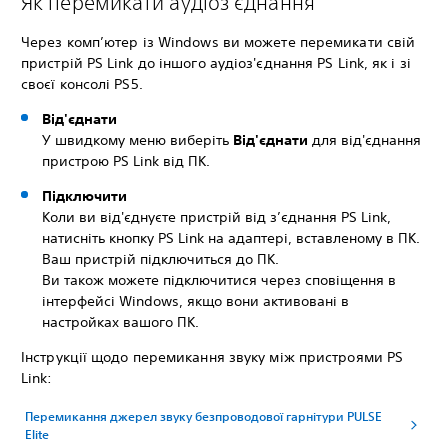
Як перемикати аудіоз'єднання
Через комп’ютер із Windows ви можете перемикати свій
пристрій PS Link до іншого аудіоз'єднання PS Link, як і зі
своєї консолі PS5.
Від'єднати
У швидкому меню виберіть
Від'єднати
для від'єднання
пристрою PS Link від ПК.
Підключити
Коли ви від'єднуєте пристрій від з’єднання PS Link,
натисніть кнопку PS Link на адаптері, вставленому в ПК.
Ваш пристрій підключиться до ПК.
Ви також можете підключитися через сповіщення в
інтерфейсі Windows, якщо вони активовані в
настройках вашого ПК.
Інструкції щодо перемикання звуку між пристроями PS
Link:
Перемикання джерел звуку безпроводової гарнітури PULSE
Elite