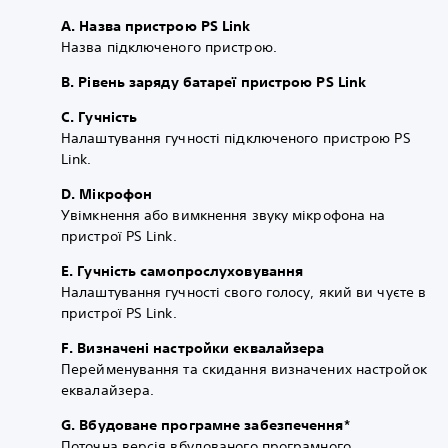
A. Назва пристрою PS Link
Назва підключеного пристрою.
B. Рівень заряду батареї пристрою PS Link
C. Гучність
Налаштування гучності підключеного пристрою PS
Link.
D. Мікрофон
Увімкнення або вимкнення звуку мікрофона на
пристрої PS Link.
E. Гучність самопрослуховування
Налаштування гучності свого голосу, який ви чуєте в
пристрої PS Link.
F. Визначені настройки еквалайзера
Перейменування та скидання визначених настройок
еквалайзера.
G. Вбудоване програмне забезпечення*
Поточна версія вбудованого програмного