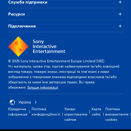
Служба підтримки
Ресурси
Підключення
© 2026 Sony Interactive Entertainment Europe Limited (SIEE)
Усі матеріали, назви ігор, торгові найменування та/або зовнішній
вигляд товару, товарні знаки, ілюстрації та пов'язані з ними
зображення є товарними знаками відповідних власників та/або
зберігають за ними їхнє авторське право. Всі права
збережені.
Більше інформації
Україна
Юридична
Політика
Умови
Карта
Політика
інформація
конфіденційності
користування
сайту
використання
сайтом
cookies