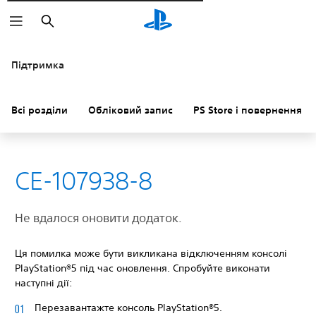
Пошук
Підтримка
Всі розділи
Обліковий запис
PS Store і повернення к
CE-107938-8
Не вдалося оновити додаток.
Ця помилка може бути викликана відключенням консолі
PlayStation®5 під час оновлення. Спробуйте виконати
наступні дії:
Перезавантажте консоль PlayStation®5.