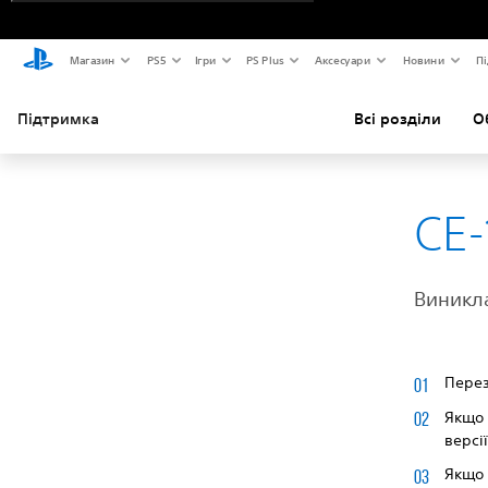
Магазин
PS5
Ігри
PS Plus
Аксесуари
Новини
Пі
Підтримка
Всі розділи
О
CE
Виникл
Перез
Якщо 
версії
Якщо 