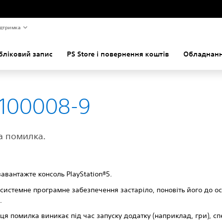
дтримка
бліковий запис
PS Store і повернення коштів
Обладнанн
-100008-9
а помилка.
авантажте консоль PlayStation®5.
системне програмне забезпечення застаріло, поновіть його до ос
.
ця помилка виникає під час запуску додатку (наприклад, гри), с