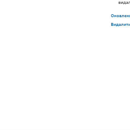
видал
Оновленн
Видалити