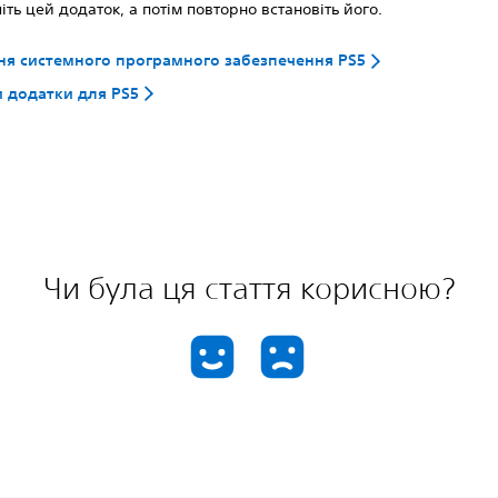
іть цей додаток, а потім повторно встановіть його.
я системного програмного забезпечення PS5
 додатки для PS5
Чи була ця стаття корисною?