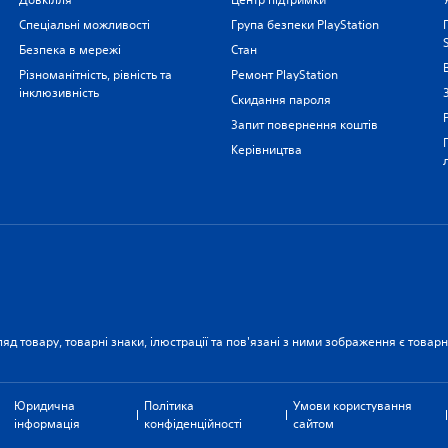
Спеціальні можливості
Група безпеки PlayStation
Безпека в мережі
Стан
Різноманітність, рівність та
Ремонт PlayStation
інклюзивність
Скидання пароля
Запит повернення коштів
Керівництва
ляд товару, товарні знаки, ілюстрації та пов'язані з ними зображення є това
Юридична
Політика
Умови користування
інформація
конфіденційності
сайтом