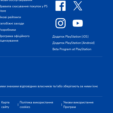
Правила скасування покупок у PS
Store
Вікові рейтинги
Запобіжні заходи
Розробники
Програма офіційного
Додаток PlayStation (iOS)
ліцензування
Додаток PlayStation (Android)
Beta Program at PlayStation
рними знаками відповідних власників та/або зберігають за ними їхнє
Карта
Політика використання
Умови використання
сайту
cookies
Програм