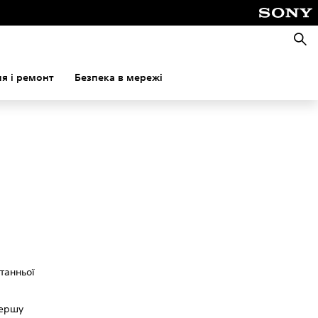
Пошу
я і ремонт
Безпека в мережі
танньої
першу