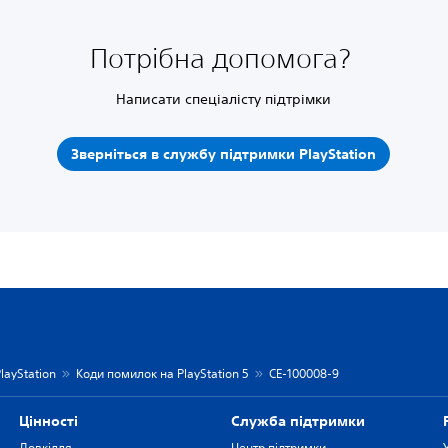
Потрібна допомога?
Написати спеціалісту підтрімки
Зверніться в службу підтримки PlayStation
layStation
Коди помилок на PlayStation 5
CE-100008-9
Цiнностi
Служба підтримки
Довкілля
Центр підтримки