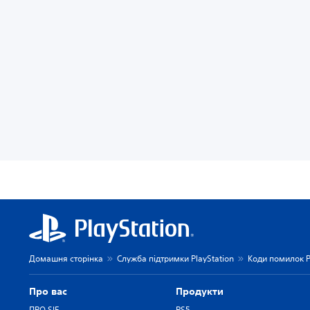
Домашня сторінка
Служба підтримки PlayStation
Коди помилок P
Про вас
Продукти
ПРО SIE
PS5