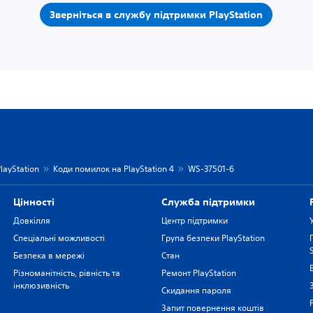
Зверніться в службу підтримки PlayStation
layStation
Коди помилок на PlayStation 4
WS-37501-6
Цiнностi
Служба підтримки
Довкілля
Центр підтримки
Спеціальні можливості
Група безпеки PlayStation
Безпека в мережі
Стан
Різноманітність, рівність та
Ремонт PlayStation
інклюзивність
Скидання пароля
Запит повернення коштів