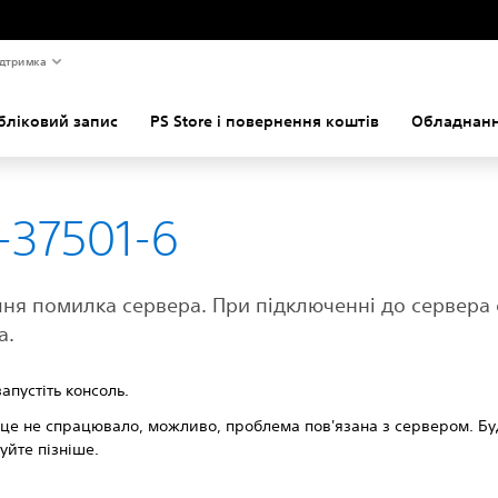
дтримка
бліковий запис
PS Store і повернення коштів
Обладнанн
-37501-6
ня помилка сервера. При підключенні до сервера 
а.
апустіть консоль.
це не спрацювало, можливо, проблема пов'язана з сервером. Бу
уйте пізніше.