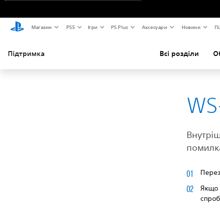
Магазин
PS5
Ігри
PS Plus
Аксесуари
Новини
Пі
Підтримка
Всі розділи
О
WS
Внутріш
помилк
Перез
Якщо 
спроб