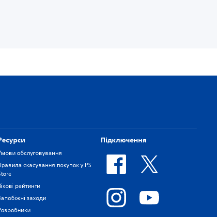
Ресурси
Підключення
Умови обслуговування
Правила скасування покупок у PS
Store
Вікові рейтинги
Запобіжні заходи
Розробники