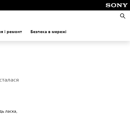
Пошу
я і ремонт
Безпека в мережі
сталася
дь ласка,