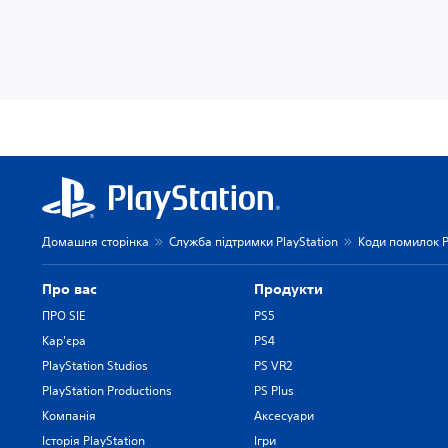
Домашня сторінка
Служба підтримки PlayStation
Коди помилок P
Про вас
Продукти
ПРО SIE
PS5
Кар'єра
PS4
PlayStation Studios
PS VR2
PlayStation Productions
PS Plus
Компанія
Аксесуари
Історія PlayStation
Ігри