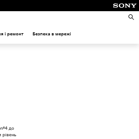
Пошу
я і ремонт
Безпека в мережі
on®4 до
 рівень