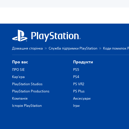
Домашня сторінка
Служба підтримки PlayStation
Коди помилок P
Про вас
Продукти
ПРО SIE
PS5
Кар'єра
PS4
PlayStation Studios
PS VR2
PlayStation Productions
PS Plus
Компанія
Аксесуари
Історія PlayStation
Ігри