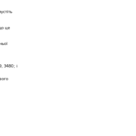
устіть
що це
ньої
, 3480; і
вого