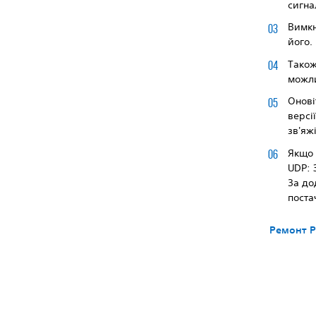
сигна
Вимкн
його.
Також
можл
Онові
версі
зв'яж
Якщо 
UDP: 
За до
поста
Ремонт P