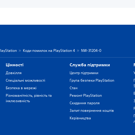
layStation
Коди помилок на PlayStation 4
NW-31204-0
Цiнностi
Служба підтримки
Довкілля
Центр підтримки
Спеціальні можливості
Група безпеки PlayStation
Безпека в мережі
Стан
Різноманітність, рівність та
Ремонт PlayStation
інклюзивність
Скидання пароля
Запит повернення коштів
Керівництва