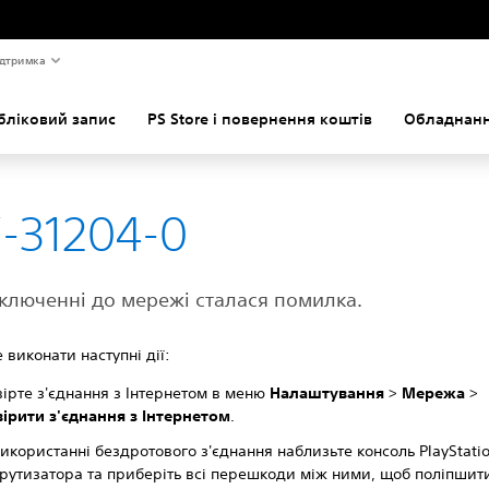
дтримка
бліковий запис
PS Store і повернення коштів
Обладнанн
-31204-0
ключенні до мережі сталася помилка.
 виконати наступні дії:
ірте з'єднання з Інтернетом в меню
Налаштування
>
Мережа
>
ірити з'єднання з Інтернетом
.
икористанні бездротового з'єднання наблизьте консоль PlayStati
утизатора та приберіть всі перешкоди між ними, щоб поліпшити