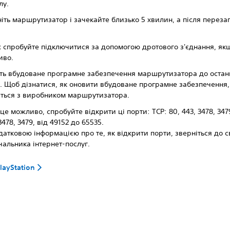
лу.
іть маршрутизатор і зачекайте близько 5 хвилин, а після перезап
 спробуйте підключитися за допомогою дротового з'єднання, як
иво.
ть вбудоване програмне забезпечення маршрутизатора до остан
ї. Щоб дізнатися, як оновити вбудоване програмне забезпечення,
іться з виробником маршрутизатора.
це можливо, спробуйте відкрити ці порти: TCP: 80, 443, 3478, 3479
3478, 3479, від 49152 до 65535.
датковою інформацією про те, як відкрити порти, зверніться до с
чальника інтернет-послуг.
layStation