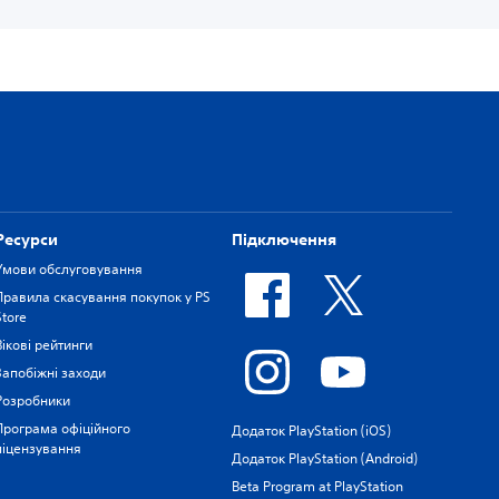
Ресурси
Підключення
Умови обслуговування
Правила скасування покупок у PS
Store
Вікові рейтинги
Запобіжні заходи
Розробники
Програма офіційного
Додаток PlayStation (iOS)
ліцензування
Додаток PlayStation (Android)
Beta Program at PlayStation