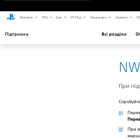
Магазин
PS5
Ігри
PS Plus
Аксесуари
Новини
Пі
Підтримка
Всі розділи
О
NW
При під
Спробуйте
Перев
Перев
При в
маршр