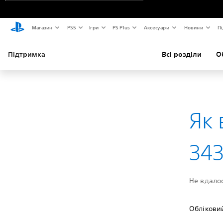
Магазин
PS5
Ігри
PS Plus
Аксесуари
Новини
Пі
Підтримка
Всі розділи
О
Як 
34
Не вдалос
Облікови