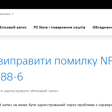
дтримка
бліковий запис
PS Store і повернення коштів
Обладнанн
виправити помилку N
388-6
я зареєструвати обліковий запис.
й запис не може бути зареєстрований через проблеми з сервер