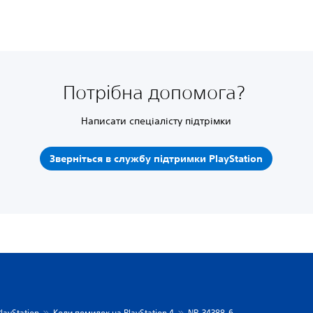
Потрібна допомога?
Написати спеціалісту підтрімки
Зверніться в службу підтримки PlayStation
layStation
Коди помилок на PlayStation 4
NP-34388-6