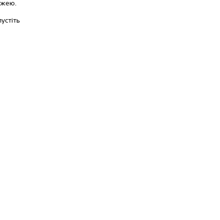
ежею.
устіть