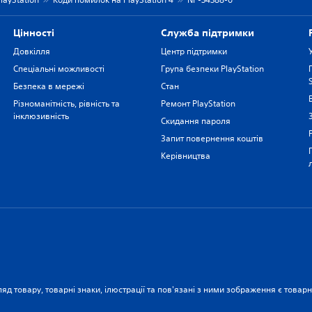
Цiнностi
Служба підтримки
Довкілля
Центр підтримки
Спеціальні можливості
Група безпеки PlayStation
Безпека в мережі
Стан
Різноманітність, рівність та
Ремонт PlayStation
інклюзивність
Скидання пароля
Запит повернення коштів
Керівництва
ляд товару, товарні знаки, ілюстрації та пов'язані з ними зображення є това