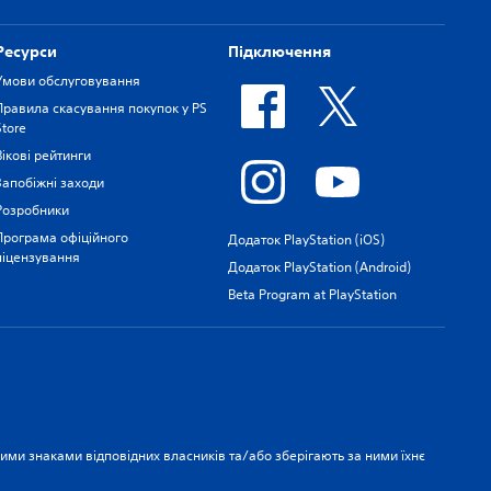
Ресурси
Підключення
Умови обслуговування
Правила скасування покупок у PS
Store
Вікові рейтинги
Запобіжні заходи
Розробники
Програма офіційного
Додаток PlayStation (iOS)
ліцензування
Додаток PlayStation (Android)
Beta Program at PlayStation
рними знаками відповідних власників та/або зберігають за ними їхнє