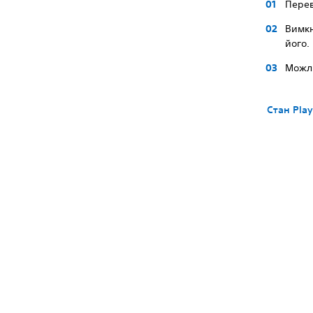
Перев
Вимкн
його.
Можли
Стан Play