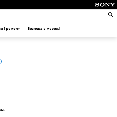
Пошу
я і ремонт
Безпека в мережі
P-
ом: