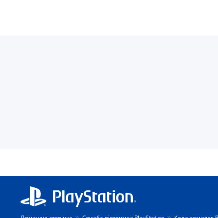
Домашня сторінка
Служба підтримки PlayStation
Коди помилок P