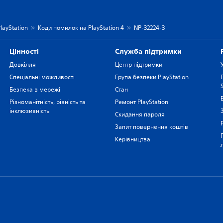
layStation
Коди помилок на PlayStation 4
NP-32224-3
Цiнностi
Служба підтримки
Довкілля
Центр підтримки
Спеціальні можливості
Група безпеки PlayStation
Безпека в мережі
Стан
Різноманітність, рівність та
Ремонт PlayStation
інклюзивність
Скидання пароля
Запит повернення коштів
Керівництва