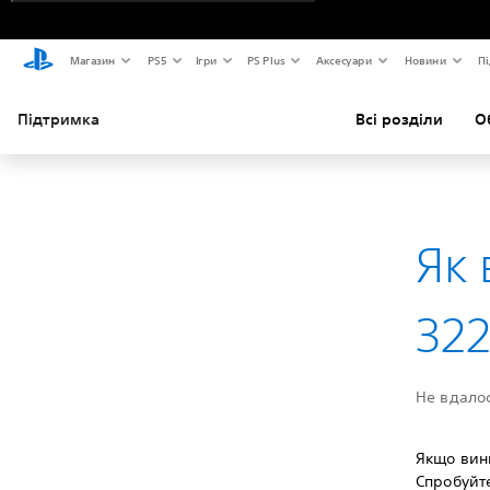
Магазин
PS5
Ігри
PS Plus
Аксесуари
Новини
Пі
Підтримка
Всі розділи
О
Як 
322
Не вдалос
Якщо вин
Спробуйте