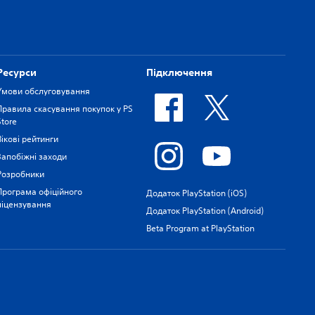
Ресурси
Підключення
Умови обслуговування
Правила скасування покупок у PS
Store
Вікові рейтинги
Запобіжні заходи
Розробники
Програма офіційного
Додаток PlayStation (iOS)
ліцензування
Додаток PlayStation (Android)
Beta Program at PlayStation