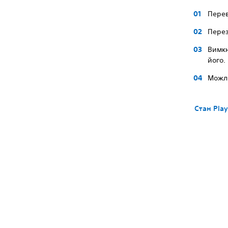
Перев
Перез
Вимкн
його.
Можли
Стан Play