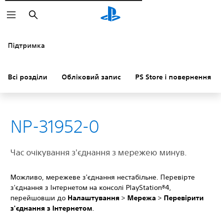
Пошук
Підтримка
Всі розділи
Обліковий запис
PS Store і повернення к
NP-31952-0
Час очікування з'єднання з мережею минув.
Можливо, мережеве з'єднання нестабільне. Перевірте
з'єднання з Інтернетом на консолі PlayStation®4,
перейшовши до
Налаштування
>
Мережа
>
Перевірити
з'єднання з Інтернетом
.