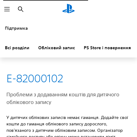
Пошук
Підтримка
Всі розділи
Обліковий запис
PS Store і повернення к
E-82000102
Проблеми з додаванням коштів для дитячого
облікового запису
У дитячих облікових записів немає гаманця. Додайте свої
кошти до гаманця облікового запису дорослого,
пов'язаного з дитячим обліковим записом. Організатор
сімейного доступу або опікун може встановити ліміт