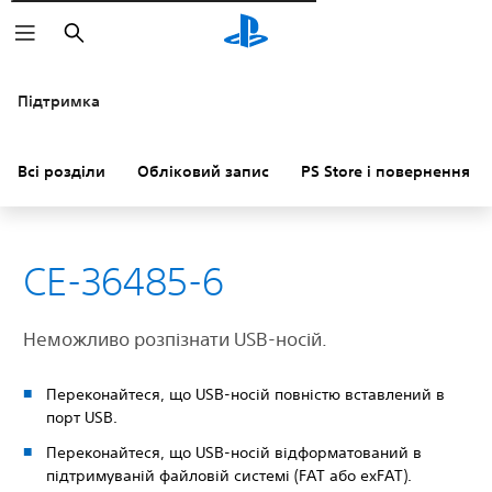
Пошук
Підтримка
Всі розділи
Обліковий запис
PS Store і повернення к
CE-36485-6
Неможливо розпізнати USB-носій.
Переконайтеся, що USB-носій повністю вставлений в
порт USB.
Переконайтеся, що USB-носій відформатований в
підтримуваній файловій системі (FAT або exFAT).