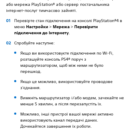
або мережа PlayStation® або сервер постачальника
інтернет-послуг тимчасово зайняті.
Перевірте стан підключення на консолі PlayStation®4 в
меню
Настройки
>
Мережа
>
Перевірити
підключення до Інтернету
.
Спробуйте наступне:
Якщо ви використовуєте підключення по Wi-Fi,
розташуйте консоль PS4® поруч з
маршрутизатором, щоб між ними не було
перешкод.
Якщо це можливо, використовуйте проводове
з'єднання.
Вимкніть маршрутизатор і/або модем, зачекайте не
менше 5 хвилин, а після перезапустіть їх.
Можливо, інші пристрої вашої мережі активно
використовують канал передачі даних.
Дочекайтеся завершення їх роботи.