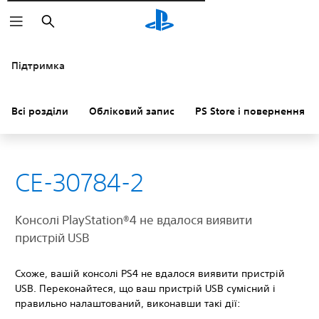
Пошук
Підтримка
Всі розділи
Обліковий запис
PS Store і повернення к
CE-30784-2
Консолі PlayStation®4 не вдалося виявити
пристрій USB
Схоже, вашій консолі PS4 не вдалося виявити пристрій
USB. Переконайтеся, що ваш пристрій USB сумісний і
правильно налаштований, виконавши такі дії: