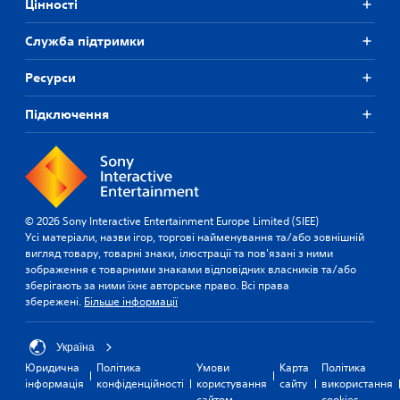
Цiнностi
Служба підтримки
Ресурси
Підключення
© 2026 Sony Interactive Entertainment Europe Limited (SIEE)
Усі матеріали, назви ігор, торгові найменування та/або зовнішній
вигляд товару, товарні знаки, ілюстрації та пов'язані з ними
зображення є товарними знаками відповідних власників та/або
зберігають за ними їхнє авторське право. Всі права
збережені.
Більше інформації
Україна
Юридична
Політика
Умови
Карта
Політика
інформація
конфіденційності
користування
сайту
використання
сайтом
cookies