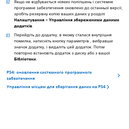
Якщо не відбувається ніяких поліпшень і системне
програмне забезпечення оновлено до останньої версії,
зробіть резервну копію ваших даних у розділі
Налаштування > Управління збереженими даними
додатків
.
Перейдіть до додатку, в якому сталася внутрішня
помилка, натисніть кнопку параметрів
, вибравши
значок додатку, і видаліть цей додаток. Потім
повторно встановіть додаток з диску або з вашої
Бібліотеки
.
PS4: оновлення системного програмного
забезпечення
Управління місцем для зберігання даних на PS4