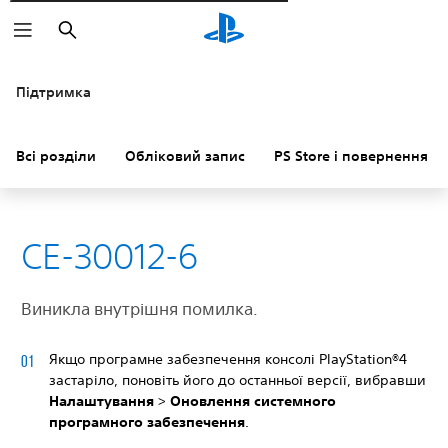
Пошук
Підтримка
Всі розділи
Обліковий запис
PS Store і повернення к
CE-30012-6
Виникла внутрішня помилка.
Якщо програмне забезпечення консолі PlayStation®4
застаріло, поновіть його до останньої версії, вибравши
Налаштування
>
Оновлення системного
програмного забезпечення
.