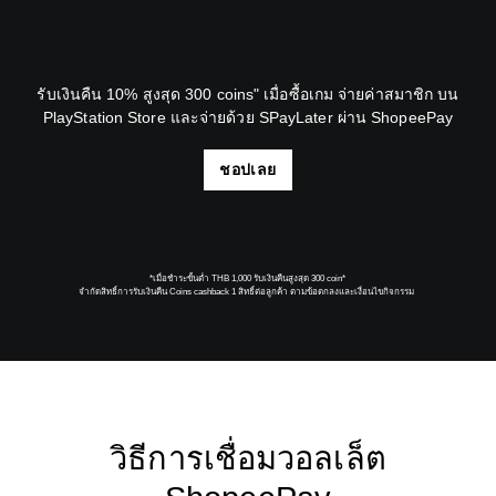
รับเงินคืน 10% สูงสุด 300 coins" เมื่อซื้อเกม จ่ายค่าสมาชิก บน
PlayStation Store และจ่ายด้วย SPayLater ผ่าน ShopeePay
ชอปเลย
*เมื่อชำระขั้นต่ำ THB 1,000 รับเงินคืนสูงสุด 300 coin*
จำกัดสิทธิ์การรับเงินคืน Coins cashback 1 สิทธิ์ต่อลูกค้า ตามข้อตกลงและเงื่อนไขกิจกรรม
วิธีการเชื่อมวอลเล็ต