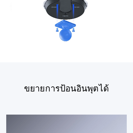
ขยายการป้อนอินพุตได้