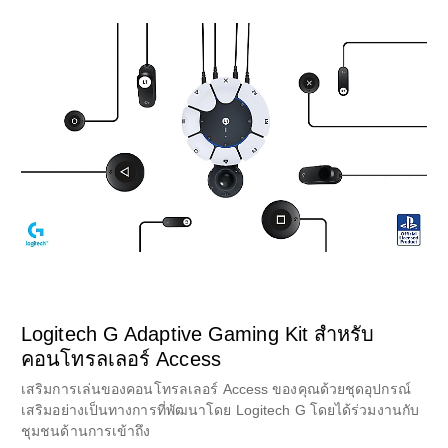
Logitech G Adaptive Gaming Kit สำหรับ
คอนโทรลเลอร์ Access
เสริมการเล่นของคอนโทรลเลอร์ Access ของคุณด้วยชุดอุปกรณ์
เสริมอย่างเป็นทางการที่พัฒนาโดย Logitech G โดยได้ร่วมงานกับ
ชุมชนด้านการเข้าถึง