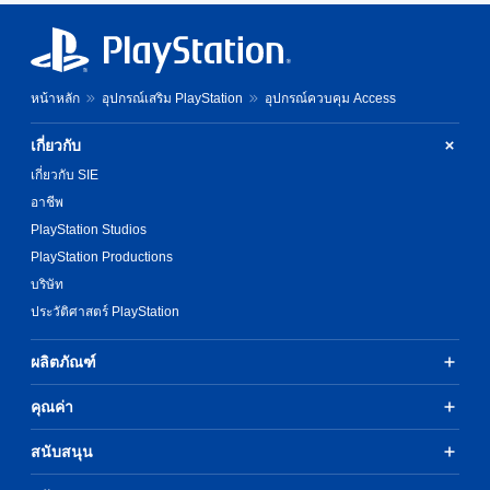
หน้าหลัก
อุปกรณ์เสริม PlayStation
อุปกรณ์ควบคุม Access
เกี่ยวกับ
เกี่ยวกับ SIE
อาชีพ
PlayStation Studios
PlayStation Productions
บริษัท
ประวัติศาสตร์ PlayStation
ผลิตภัณฑ์
คุณค่า
สนับสนุน