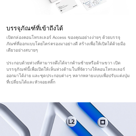
บรรจุภัณฑ์ที่เข้าถึงได้
เปิดกล่องคอนโทรลเลอร์ Access ของคุณอย่างง่ายๆ ด้วยบรรจุ
ภัณฑ์ที่ออกแบบโดยไตร่ตรองมาอย่างดี สร้างเพื่อให้เปิดได้ด้วยมือ
เดียวอย่างสบายๆ
ประกอบด้วยห่วงที่สามารถดึงได้จากด้านซ้ายหรือด้านขวา เปิด
บรรจุภัณฑ์นี้เพื่อเปิดให้เห็นห่วงด้านในที่จัดวางให้คอนโทรลเลอร์
ออกมาได้ง่าย และชุดประกอบต่างๆ หลากหลายแบบเพื่อปรับแต่งปุ่ม
ที่เปลี่ยนได้และหัวจอยสติ๊ก