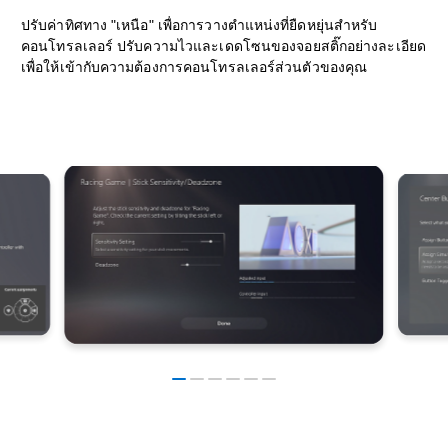
ปรับค่าทิศทาง "เหนือ" เพื่อการวางตำแหน่งที่ยืดหยุ่นสำหรับ
คอนโทรลเลอร์ ปรับความไวและเดดโซนของจอยสติ๊กอย่างละเอียด
เพื่อให้เข้ากับความต้องการคอนโทรลเลอร์ส่วนตัวของคุณ