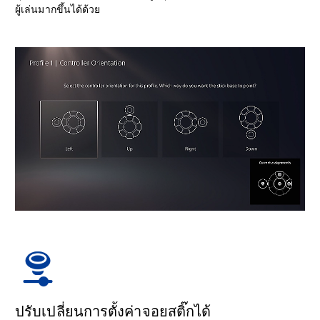
ผู้เล่นมากขึ้นได้ด้วย
ปรับเปลี่ยนการตั้งค่าจอยสติ๊กได้