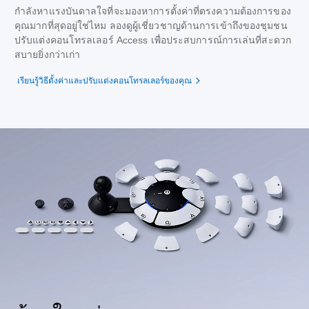
กำลังหาแรงบันดาลใจที่จะมองหาการตั้งค่าที่ตรงความต้องการของ
คุณมากที่สุดอยู่ใช่ไหม ลองดูผู้เชี่ยวชาญด้านการเข้าถึงของชุมชน
ปรับแต่งคอนโทรลเลอร์ Access เพื่อประสบการณ์การเล่นที่สะดวก
สบายยิ่งกว่าเก่า
เรียนรู้วิธีตั้งค่าและปรับแต่งคอนโทรลเลอร์ของคุณ