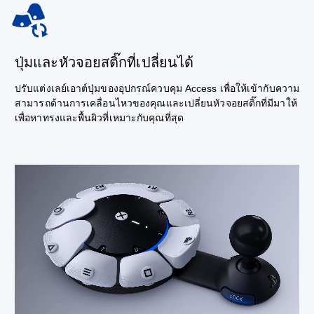
ปุ่มและหัวจอยสติ๊กที่เปลี่ยนได้
ปรับแต่งเลย์เอาต์ปุ่มของอุปกรณ์ควบคุม Access เพื่อให้เข้ากับความ
สามารถด้านการเคลื่อนไหวของคุณและเปลี่ยนหัวจอยสติ๊กที่มีมาให้
เพื่อหาทรงและพื้นผิวที่เหมาะกับคุณที่สุด