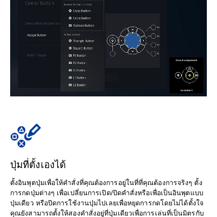
ปุ่มที่ตั้งเองได้
ตั้งอินพุตปุ่มเพื่อให้คำสั่งที่คุณต้องการอยู่ในที่ที่คุณต้องการจริงๆ ตั้ง
การกดปุ่มต่างๆ เพื่อเปลี่ยนการเปิด/ปิดคำสั่งหรือเพื่อเป็นอินพุตแบบ
ปุ่มเดียว หรือปิดการใช้งานปุ่มไปเลยเพื่อหยุดการกดโดยไม่ได้ตั้งใจ
คุณยังสามารถตั้งให้สองคำสั่งอยู่ที่ปุ่มเดียวเพื่อการเล่นที่เป็นมิตรกับ