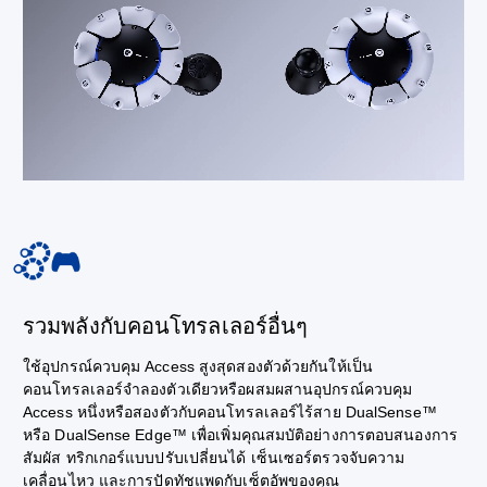
รวมพลังกับคอนโทรลเลอร์อื่นๆ
ใช้อุปกรณ์ควบคุม Access สูงสุดสองตัวด้วยกันให้เป็น
คอนโทรลเลอร์จำลองตัวเดียวหรือผสมผสานอุปกรณ์ควบคุม
Access หนึ่งหรือสองตัวกับคอนโทรลเลอร์ไร้สาย DualSense™
หรือ DualSense Edge™ เพื่อเพิ่มคุณสมบัติอย่างการตอบสนองการ
สัมผัส ทริกเกอร์แบบปรับเปลี่ยนได้ เซ็นเซอร์ตรวจจับความ
เคลื่อนไหว และการปัดทัชแพดกับเซ็ตอัพของคุณ