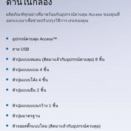
ด้านในกล่อง
ผลิตภัณฑ์ทุกอย่างที่มาพร้อมกับอุปกรณ์ควบคุม Access ของคุณที่
ออกแบบมาเพื่อช่วยปรับปรุงวิธีการเล่นของคุณ
อุปกรณ์ควบคุม Access™
สาย USB
หัวปุ่มแบบหมอน (ติดมาแล้วกับอุปกรณ์ควบคุม) 8 ชิ้น
หัวปุ่มแบบแบน 4 ชิ้น
หัวปุ่มแบบโค้ง 4 ชิ้น
หัวปุ่มแบบยื่น 2 ชิ้น
หัวปุ่มแบบแบนกว้าง 1 ชิ้น
หัวปุ่มมาตรฐาน
หัวจอยสติ๊กแบบโดม (ติดมาแล้วกับอุปกรณ์ควบคุม)