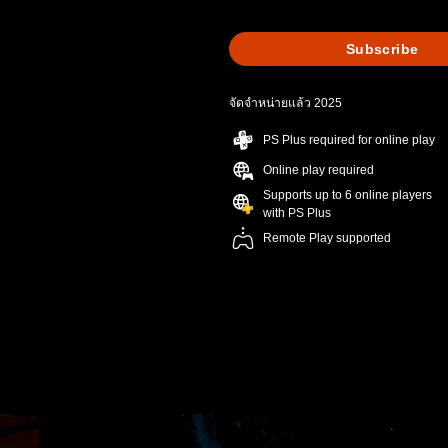
Subscribe
จัดจำหน่ายแล้ว 2025
PS Plus required for online play
Online play required
Supports up to 6 online players
with PS Plus
Remote Play supported