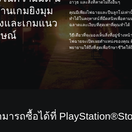
อาวุธ และสิ่งที่คาดไม่ถึงอื่นๆ
านเกมยิงมุม
คุณมีเพียงไฟฉายและปืนลูกโม่เท่านั้น
ทำได้ในคฤหาสน์ที่มืดสนิทเพื่อตาม
ึ่งและเกมแนว
ฉลาดและเงียบที่สุดเท่าที่คุณทำได้
ักษณ์
วิธีเดียวที่จะมองเห็นสิ่งที่อยู่ข้าง
ไฟฉายจะเปิดเผยตำแหน่งของคุณ คิด
พยายามให้ถึงที่สุดเพื่อรักษาชีวิตให
มารถซื้อได้ที่ PlayStation®St