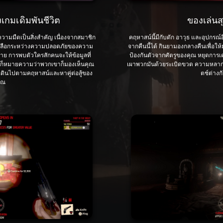
เกมเดิมพันชีวิต
ของเล่นสุ
มมืดเป็นสิ่งสำคัญ เนื่องจากสมาชิก
คฤหาสน์นี้มีกับดัก อาวุธ และอุปกรณ์อ
งเลือกระหว่างความปลอดภัยของความ
จากคืนนี้ได้ กินยามองกลางคืนเพื่อให้ม
าย การพบตัวใครสักคนจะให้ข้อมูลที่
ป้องกันตัวจากศัตรูของคุณ หยุดการเค
่นก็หมายความว่าพวกเขาก็มองเห็นคุณ
เผาพวกมันด้วยระเบิดขวด ความหลาก
ื่อเดินไปตามคฤหาสน์และหาคู่ต่อสู้ของ
ตช์ต่าง
ุณ