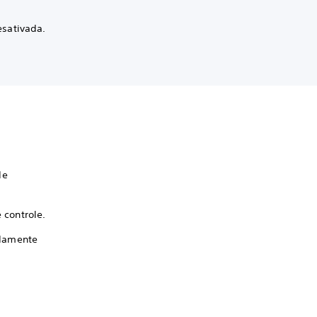
esativada.
de
 controle.
idamente