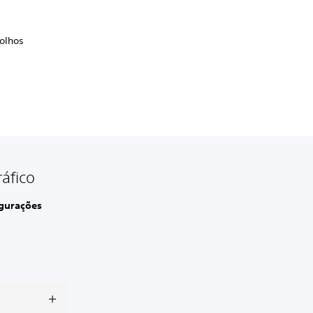
olhos
áfico
gurações