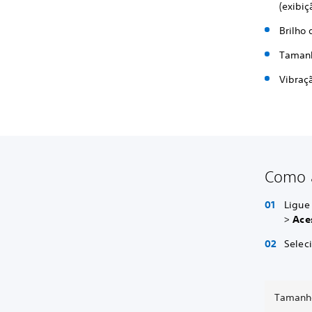
(exibiç
Brilho 
Tamanh
Vibraç
Como a
Ligue 
>
Ace
Selec
Tamanho