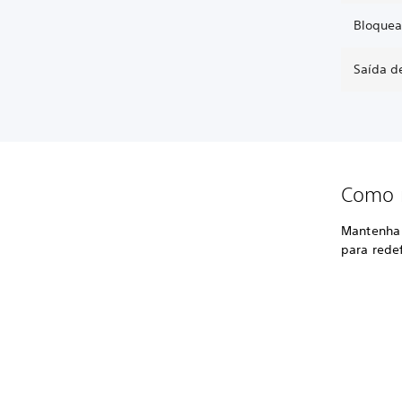
Bloquea
Saída d
Como r
Mantenha 
para redef