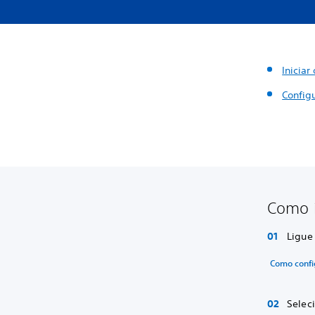
Inicia
Config
Como i
Ligue
Como confi
Selec