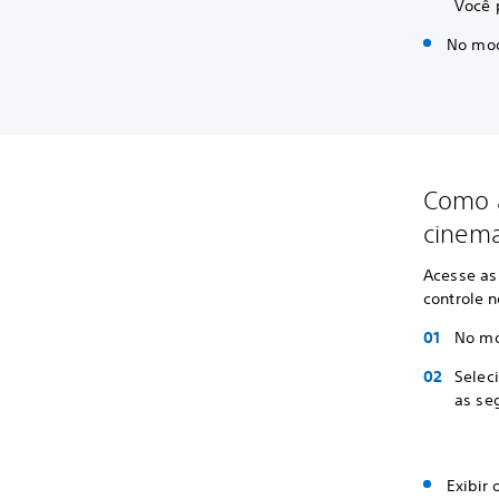
Você 
No mod
Como a
cinema
Acesse as
controle n
No mo
Selec
as se
Exibir