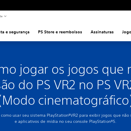
te
ta e segurança
PS Store e reembolsos
Assinaturas
Jog
mo jogar os jogos que 
são do PS VR2 no PS VR
(Modo cinematográfico
como usar seu sistema PlayStation®VR2 para exibir jogos que não
e aplicativos de mídia no seu console PlayStation®5.