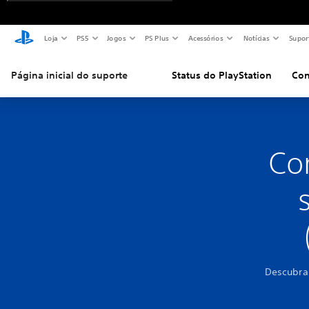
Loja
PS5
Jogos
PS Plus
Acessórios
Notícias
Supor
Página inicial do suporte
Status do PlayStation
Con
Co
Descubra 