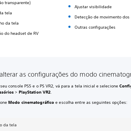
ão transparente)
Ajustar visibilidade
da tela
Detecção de movimento dos 
o da tela
Outras configurações
ão do headset de RV
lterar as configurações do modo cinematogr
seu console PS5 e o PS VR2, vá para a tela inicial e selecione
Confi
ssórios
>
PlayStation VR2
.
ione
Modo cinematográfico
e escolha entre as seguintes opções:
 da tela