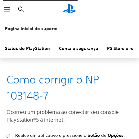
Pesquisar
Página inicial do suporte
Status do PlayStation
Conta e segurança
PS Store e ree
Como corrigir o NP-
103148-7
Ocorreu um problema ao conectar seu console
PlayStation®5 à internet.
Realce um aplicativo e pressione o
botão
de
Opções
.